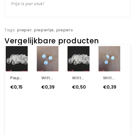
Prijs is per stuk!
Tags:
pieper
,
piepertje
,
piepers
Vergelijkbare producten
Pieper 27mm – Voor Zelfgemaakte Knuffels, Bijtringen En Rammelaars
Witte Kunststof Rammelkraal 24mm – Voor Knuffels, Rammelaars En Bijtringen
Witte Kunststof Rammelkraal 40mm – Voor Knuffels, Rammelaars En Bijtringen
Witte Kunststof Rammelschijven 22 Mm – Perfect Voor Rammelaars, Knuffels En Bijtringen
€0,15
€0,39
€0,50
€0,39