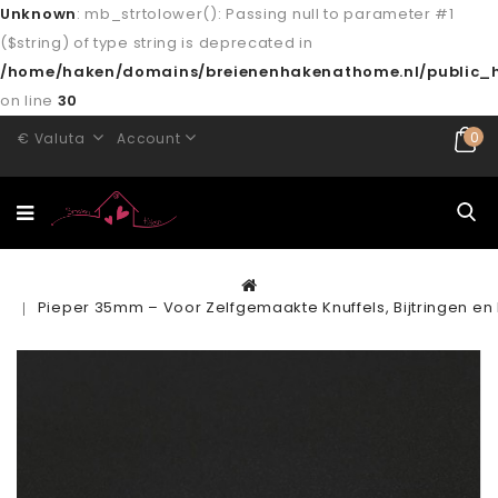
Unknown
: mb_strtolower(): Passing null to parameter #1
($string) of type string is deprecated in
/home/haken/domains/breienenhakenathome.nl/public_h
on line
30
0
€
Valuta
Account
Pieper 35mm – Voor Zelfgemaakte Knuffels, Bijtringen e