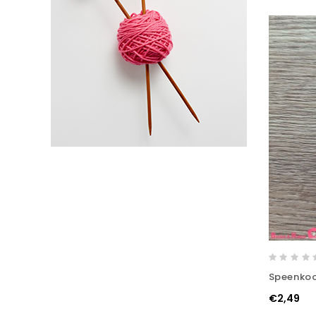
Speenkoo
€2,49