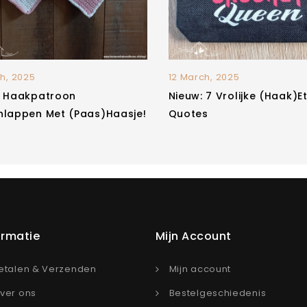
h, 2025
12 March, 2025
: Haakpatroon
Nieuw: 7 Vrolijke (haak)e
nlappen Met (paas)haasje!
Quotes
ormatie
Mijn Account
etalen & Verzenden
Mijn account
ver ons
Bestelgeschiedenis