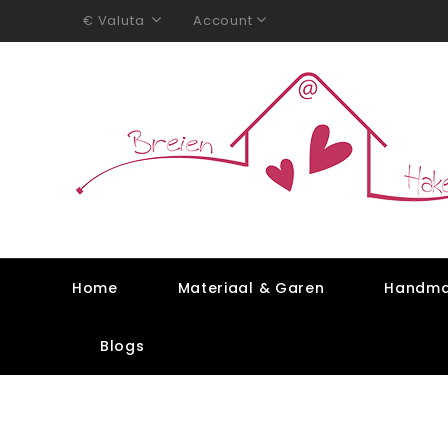
Valuta
Account
€
Home
Materiaal & Garen
Handma
Blogs