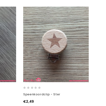
g
Speenkoordclip - Ster
€2,49