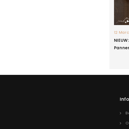
12 Marc
NIEUW
Panne
Inf
B
O