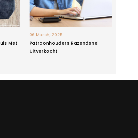
06 March, 2025
06 Marc
tuis Met
Patroonhouders Razendsnel
Nieuw 
Uitverkocht
Baby O