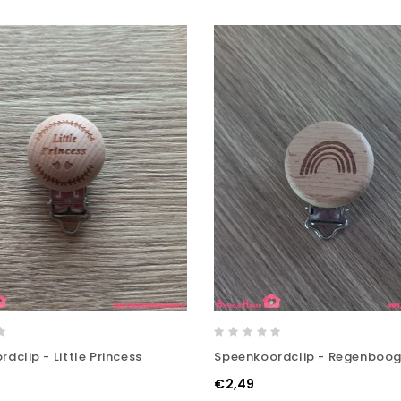
dclip - Little Princess
Speenkoordclip - Regenboo
€2,49