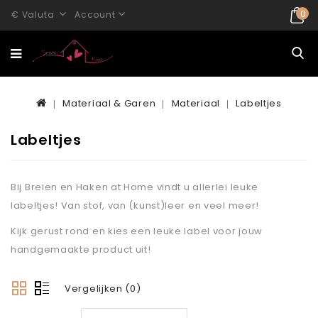
0
€
Valuta
Account
Materiaal & Garen
Materiaal
Labeltjes
Labeltjes
Bij Breien en Haken at Home vindt u allerlei leuke
labeltjes! Van stof, van (kunst)leer en veel meer!
Kijk gerust rond en kies een leuke label voor jouw
handgemaakte product uit!
Vergelijken (0)