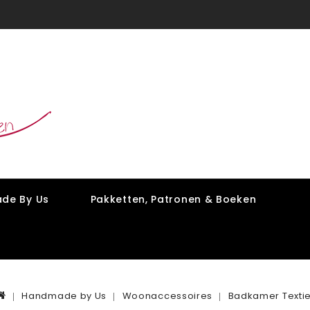
de By Us
Pakketten, Patronen & Boeken
Handmade by Us
Woonaccessoires
Badkamer Textie