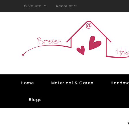
Valuta
Account
€
Home
Materiaal & Garen
Handma
Blogs