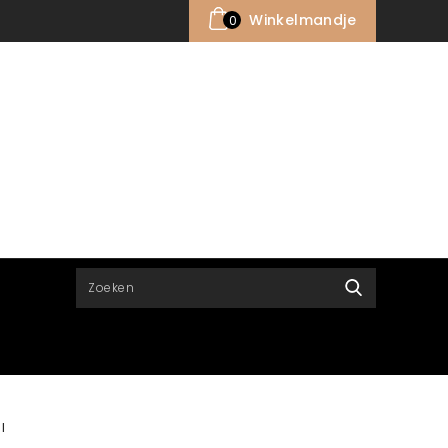
Winkelmandje
0
l