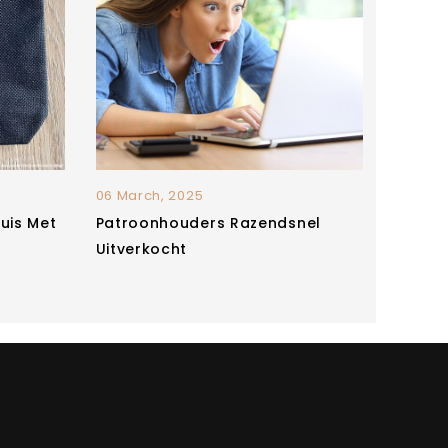
06 March, 2025
06 Marc
tuis Met
Patroonhouders Razendsnel
Nieuw 
Uitverkocht
Baby O