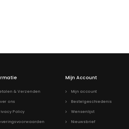
ormatie
Mijn Account
etalen & Verzenden
Mijn account
ver ons
Bestelgeschiedenis
rivacy Policy
Wensenlijst
everingsvoorwaarden
Nieuwsbrief