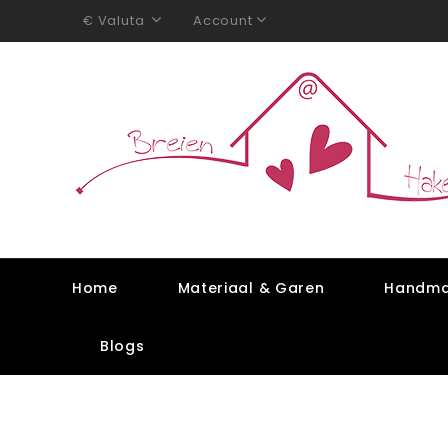
Valuta
Account
€
Home
Materiaal & Garen
Handma
Blogs