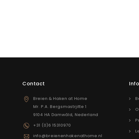
Contact
Inf
Breien & Haken at Home
B
Mr. P.A. Bergsmastrjitte 1
O
9104 HA Damwâld, Nederland
P
+31 (0)6 15310970
L
info@breienenhakenathome.nl