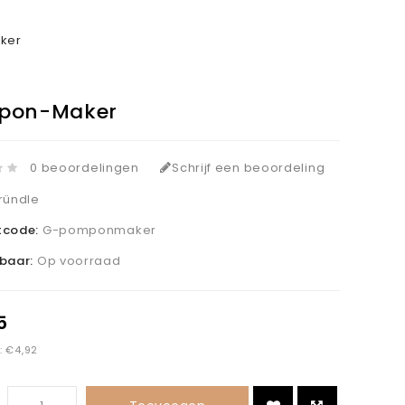
ker
pon-Maker
0 beoordelingen
Schrijf een beoordeling
ründle
tcode:
G-pomponmaker
kbaar:
Op voorraad
5
: €4,92