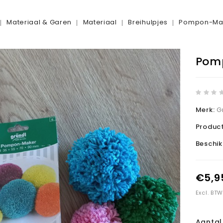
Materiaal & Garen
Materiaal
Breihulpjes
Pompon-Ma
Pom
Merk:
G
Produc
Beschi
€5,9
Excl. BTW
Aantal