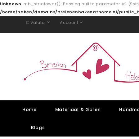
Unknown
: mb_strtolower(): Passing null to parameter #1 ($str
/home/haken/domains/breienenhakenathome.nl/public_h
Valuta
Account
€
Home
Materiaal & Garen
Handma
Blogs