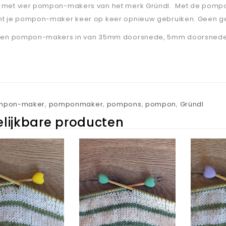
e met vier pompon-makers van het merk Gründl. Met de pom
unt je pompon-maker keer op keer opnieuw gebruiken. Geen g
itten pompon-makers in van 35mm doorsnede, 5mm doorsne
mpon-maker
,
pomponmaker
,
pompons
,
pompon
,
Gründl
lijkbare producten