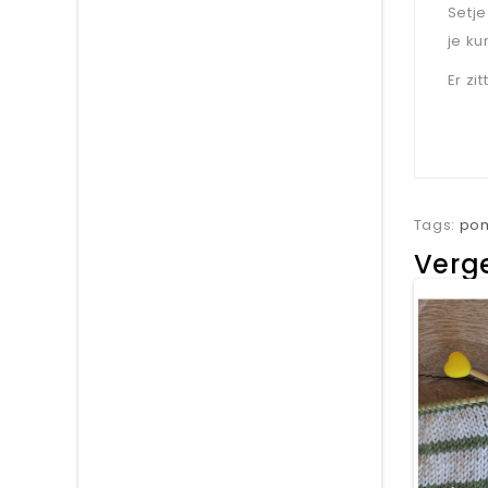
Setj
je k
Er z
Tags:
po
Verge