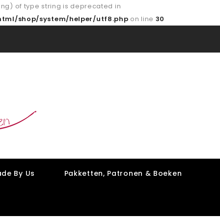
ing) of type string is deprecated in
tml/shop/system/helper/utf8.php
on line
30
de By Us
Pakketten, Patronen & Boeken