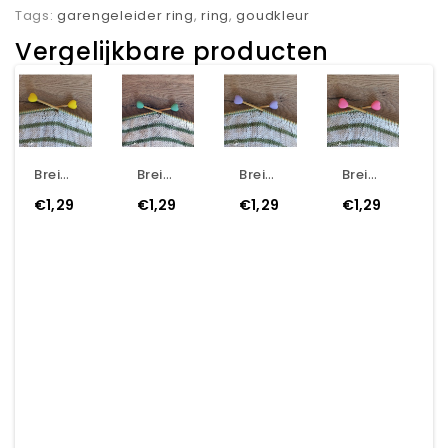
Tags:
garengeleider ring
,
ring
,
goudkleur
Vergelijkbare producten
Breinaald Puntbeschermers - Hartje - Geel
Breinaald Puntbeschermers - Hartje - Groen
Breinaald Puntbeschermers - Hartje - Lila
Breinaald Puntbeschermers - Hartje - Roze
€1,29
€1,29
€1,29
€1,29