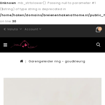
Unknown
: mb_strtolower(): Passing null to parameter #1
($string) of type string is deprecated in
/home/haken/domains/breienenhakenathome.nl/public_h
on line
30
0
€
Valuta
Account
Garengeleider ring – goudkleurig