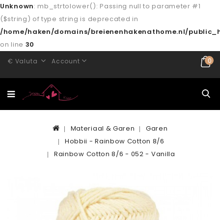
Unknown
: mb_strtolower(): Passing null to parameter #1
($string) of type string is deprecated in
/home/haken/domains/breienenhakenathome.nl/public_h
on line
30
0
€
Valuta
Account
Materiaal & Garen
Garen
Hobbii - Rainbow Cotton 8/6
Rainbow Cotton 8/6 - 052 - Vanilla