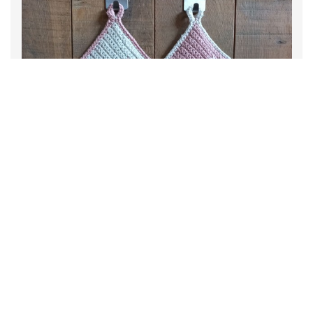
12 March, 2025
NIEUW: Haakpatroon Pannenlappen Met