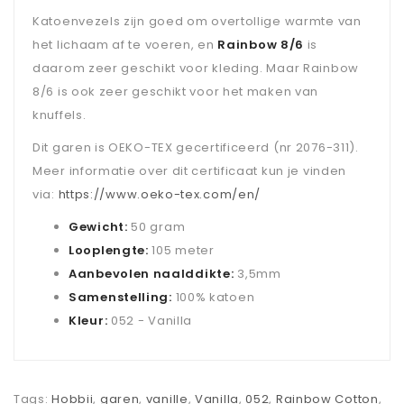
Katoenvezels zijn goed om overtollige warmte van
het lichaam af te voeren, en
Rainbow 8/6
is
daarom zeer geschikt voor kleding. Maar Rainbow
8/6 is ook zeer geschikt voor het maken van
knuffels.
Dit garen is OEKO-TEX gecertificeerd (nr 2076-311).
Meer informatie over dit certificaat kun je vinden
via:
https://www.oeko-tex.com/en/
Gewicht:
50 gram
Looplengte:
105 meter
Aanbevolen naalddikte:
3,5mm
Samenstelling:
100% katoen
Kleur:
052 - Vanilla
Tags:
Hobbii
,
garen
,
vanille
,
Vanilla
,
052
,
Rainbow Cotton
,