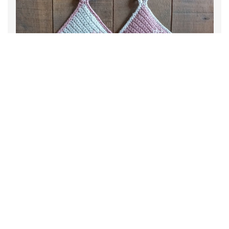
12 March, 2025
NIEUW: Haakpatroon Pannenlappen Met
(paas)haasje!