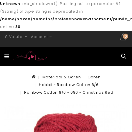
Unknown
: mb_strtolower(): Passing null to parameter #1
($string) of type string is deprecated in
/home/haken/domains/breienenhakenathome.nl/public_h
on line
30
0
€
Valuta
Account
Materiaal & Garen
Garen
Hobbii - Rainbow Cotton 8/6
Rainbow Cotton 8/6 - 086 - Christmas Red