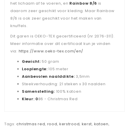
het lichaam af te voeren, en
Rainbow 8/6
is
daarom zeer geschikt voor kleding. Maar Rainbow
8/6 is ook zeer geschikt voor het maken van
knuffels.
Dit garen is OEKO-TEX gecertificeerd (nr 2076-311).
Meer informatie over dit certificaat kun je vinden
via:
https://www.oeko-tex.com/en/
Gewicht:
50 gram
Looplengte:
105 meter
Aanbevolen naalddikte:
3,5mm
Steekverhouding: 21 steken x 30 naalden
Samenstelling:
100% katoen
Kleur: 0
86 - Christmas Red
Tags:
christmas red
,
rood
,
kerstrood
,
kerst
,
katoen
,