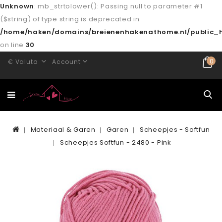
Unknown
: mb_strtolower(): Passing null to parameter #1
($string) of type string is deprecated in
/home/haken/domains/breienenhakenathome.nl/public_h
on line
30
0
€
Valuta
Account
Materiaal & Garen
Garen
Scheepjes - Softfun
Scheepjes Softfun - 2480 - Pink