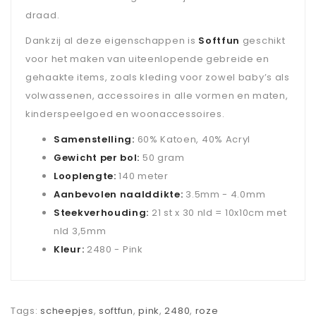
draad.
Dankzij al deze eigenschappen is
Softfun
geschikt
voor het maken van uiteenlopende gebreide en
gehaakte items, zoals kleding voor zowel baby’s als
volwassenen, accessoires in alle vormen en maten,
kinderspeelgoed en woonaccessoires.
Samenstelling:
60% Katoen, 40% Acryl
Gewicht per bol:
50 gram
Looplengte:
140 meter
Aanbevolen naalddikte:
3.5mm - 4.0mm
Steekverhouding:
21 st x 30 nld = 10x10cm met
nld 3,5mm
Kleur:
2480 - Pink
Tags:
scheepjes
,
softfun
,
pink
,
2480
,
roze