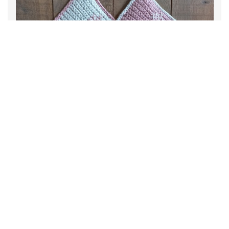
12 March, 2025
NIEUW: Haakpatroon Pannenlappen Met
(paas)haasje!