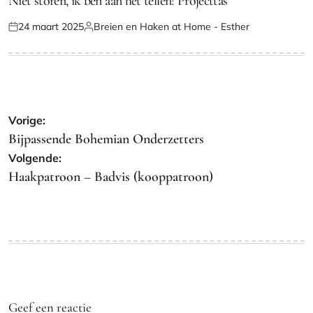
Niet storen, ik ben aan het tellen! Projecttas
24 maart 2025
Breien en Haken at Home - Esther
Geplaatst
Geplaatst
op
door
Bericht
Vorige:
navigatie
Bijpassende Bohemian Onderzetters
Volgende:
Haakpatroon – Badvis (kooppatroon)
Geef een reactie