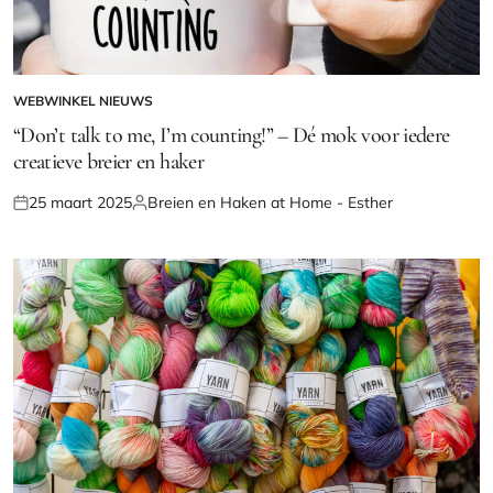
WEBWINKEL NIEUWS
GEPLAATST
IN
“Don’t talk to me, I’m counting!” – Dé mok voor iedere
creatieve breier en haker
25 maart 2025
Breien en Haken at Home - Esther
Geplaatst
Geplaatst
op
door