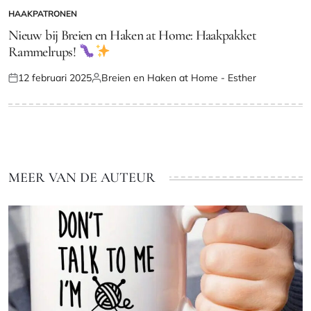
HAAKPATRONEN
GEPLAATST
IN
Nieuw bij Breien en Haken at Home: Haakpakket
Rammelrups!
12 februari 2025
Breien en Haken at Home - Esther
Geplaatst
Geplaatst
op
door
MEER VAN DE AUTEUR