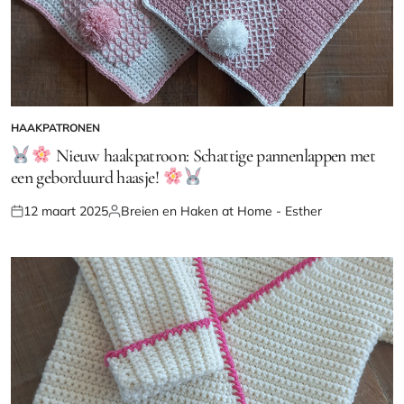
HAAKPATRONEN
GEPLAATST
IN
Nieuw haakpatroon: Schattige pannenlappen met
een geborduurd haasje!
12 maart 2025
Breien en Haken at Home - Esther
Geplaatst
Geplaatst
op
door