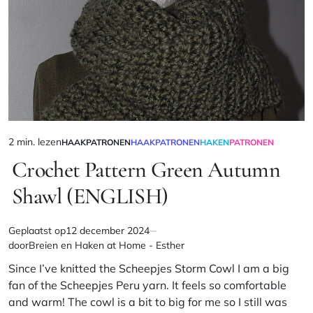
2 min. lezen
HAAKPATRONEN
HAAKPATRONEN
HAKEN
PATRONEN
Geschatte
GEPLAATST
IN
Crochet Pattern Green Autumn
leestijd
Shawl (ENGLISH)
Geplaatst op
12 december 2024
door
Breien en Haken at Home - Esther
Since I’ve knitted the
Scheepjes Storm Cowl
I am a big
fan of the
Scheepjes Peru
yarn. It feels so comfortable
and warm! The cowl is a bit to big for me so I still was