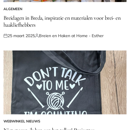
ALGEMEEN
GEPLAATST
IN
Breidagen in Breda, inspiratie en materialen voor brei- en
haakliefhebbers
25 maart 2025
Breien en Haken at Home - Esther
Geplaatst
Geplaatst
op
door
WEBWINKEL NIEUWS
GEPLAATST
IN