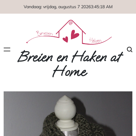
Naar
Vandaag: vrijdag, augustus 7 2026
3
:
45
:
20
AM
de
inhoud
springen
Breien en Haken at
Home