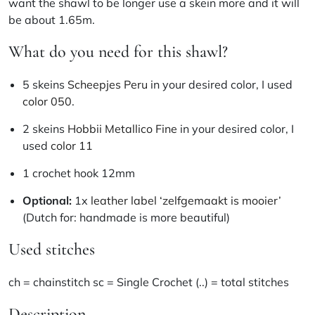
want the shawl to be longer use a skein more and it will
be about 1.65m.
What do you need for this shawl?
5 skeins
Scheepjes Peru
in your desired color, I used
color 050
.
2 skeins
Hobbii Metallico Fine
in your desired color, I
used
color 11
1 crochet hook 12mm
Optional:
1x
leather label ‘zelfgemaakt is mooier’
(Dutch for: handmade is more beautiful)
Used stitches
ch = chainstitch sc = Single Crochet (..) = total stitches
Description