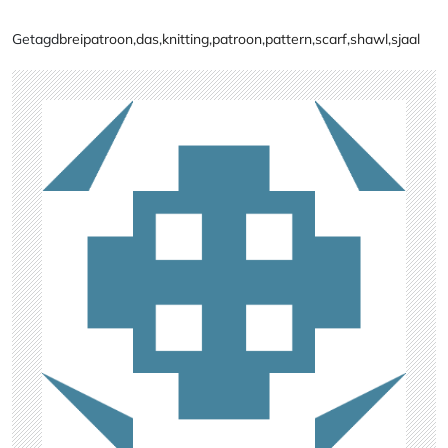
Getagd
breipatroon
,
das
,
knitting
,
patroon
,
pattern
,
scarf
,
shawl
,
sjaal