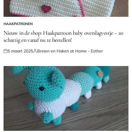
HAAKPATRONEN
GEPLAATST
IN
Nieuw in de shop: Haakpatroon baby overslagvestje – zo
schattig en vanaf nu te bestellen!
5 maart 2025
Breien en Haken at Home - Esther
Geplaatst
Geplaatst
op
door