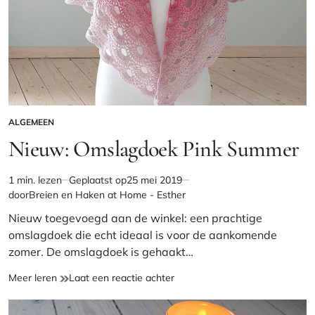
ALGEMEEN
GEPLAATST
IN
Nieuw: Omslagdoek Pink Summer
1 min. lezen
Geplaatst op
25 mei 2019
Geschatte
door
Breien en Haken at Home - Esther
leestijd
Nieuw toegevoegd aan de winkel: een prachtige
omslagdoek die echt ideaal is voor de aankomende
zomer. De omslagdoek is gehaakt…
Nieuw:
op
Meer leren
Laat een reactie achter
Omslagdoek
Nieuw:
Pink
Omslagdoek