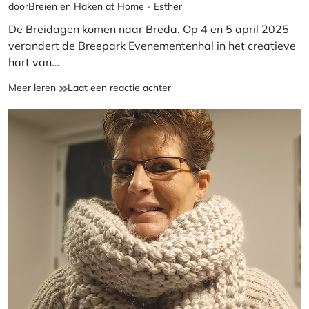
door
Breien en Haken at Home - Esther
leestijd
De Breidagen komen naar Breda. Op 4 en 5 april 2025
verandert de Breepark Evenementenhal in het creatieve
hart van…
Breidagen
op
Meer leren
Laat een reactie achter
in
Breidagen
Breda,
in
inspiratie
Breda,
en
inspiratie
materialen
en
voor
materialen
brei-
voor
en
brei-
haakliefhebbers
en
haakliefhebbers