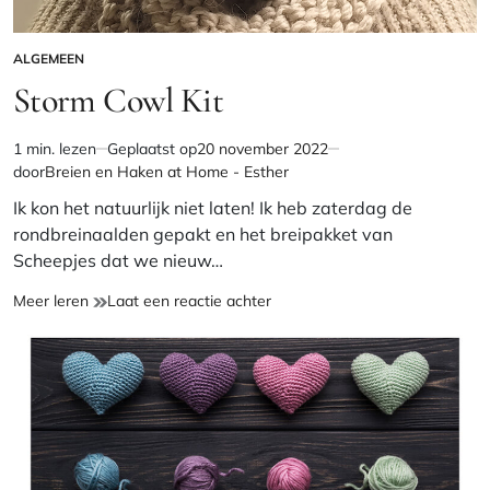
ALGEMEEN
GEPLAATST
IN
Storm Cowl Kit
1 min. lezen
Geplaatst op
20 november 2022
Geschatte
door
Breien en Haken at Home - Esther
leestijd
Ik kon het natuurlijk niet laten! Ik heb zaterdag de
rondbreinaalden gepakt en het breipakket van
Scheepjes dat we nieuw…
Storm
op
Meer leren
Laat een reactie achter
Cowl
Storm
Kit
Cowl
Kit