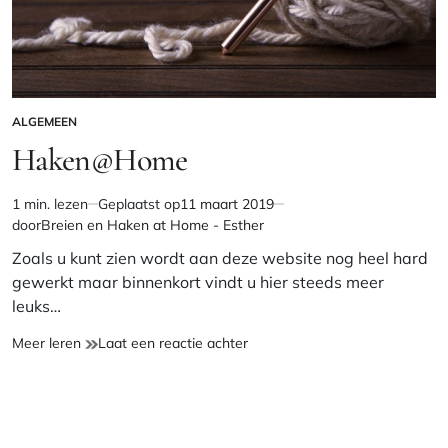
ALGEMEEN
GEPLAATST
IN
Haken@Home
1 min. lezen
Geplaatst op
11 maart 2019
Geschatte
door
Breien en Haken at Home - Esther
leestijd
Zoals u kunt zien wordt aan deze website nog heel hard
gewerkt maar binnenkort vindt u hier steeds meer
leuks…
Haken@Home
op
Meer leren
Laat een reactie achter
Haken@Home