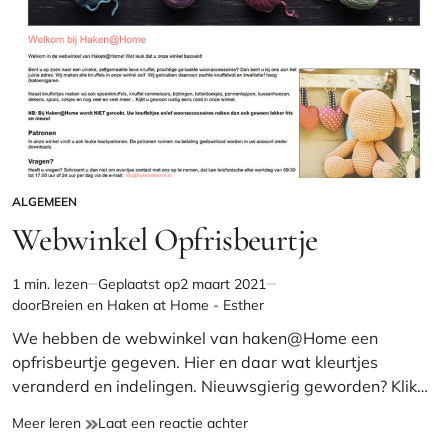
ALGEMEEN
GEPLAATST
IN
Webwinkel Opfrisbeurtje
1 min. lezen
Geplaatst op
2 maart 2021
Geschatte
door
Breien en Haken at Home - Esther
leestijd
We hebben de webwinkel van haken@Home een
opfrisbeurtje gegeven. Hier en daar wat kleurtjes
veranderd en indelingen. Nieuwsgierig geworden? Klik…
Webwinkel
op
Meer leren
Laat een reactie achter
Opfrisbeurtje
Webwinkel