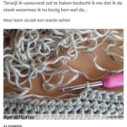
Terwijl ik vanavond zat te haken bedacht ik me dat ik de
steek waarmee ik nu bezig ben wel de…
Wat
op
Meer leren
Laat een reactie achter
is
Wat
jouw
is
favoriete
jouw
haaksteek?
favoriete
haaksteek?
ALGEMEEN