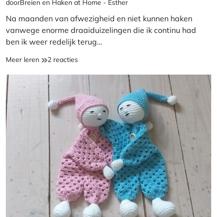
door
Breien en Haken at Home - Esther
leestijd
Na maanden van afwezigheid en niet kunnen haken
vanwege enorme draaiduizelingen die ik continu had
ben ik weer redelijk terug…
Terug
op
Meer leren
2 reacties
van
Terug
weggeweest!
van
weggeweest!