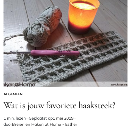
Summer
Pink
Summer
ALGEMEEN
GEPLAATST
IN
Wat is jouw favoriete haaksteek?
1 min. lezen
Geplaatst op
1 mei 2019
Geschatte
door
Breien en Haken at Home - Esther
leestijd