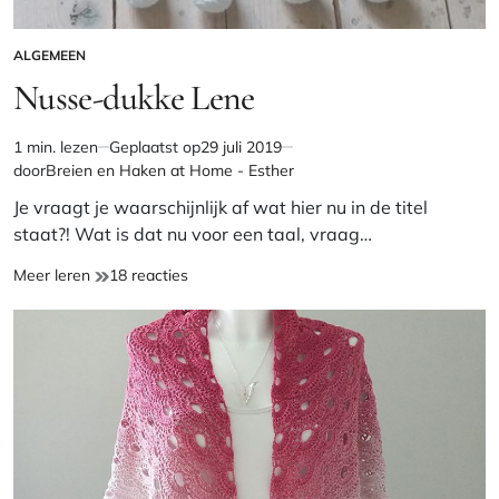
ALGEMEEN
GEPLAATST
IN
Nusse-dukke Lene
1 min. lezen
Geplaatst op
29 juli 2019
Geschatte
door
Breien en Haken at Home - Esther
leestijd
Je vraagt je waarschijnlijk af wat hier nu in de titel
staat?! Wat is dat nu voor een taal, vraag…
Nusse-
op
Meer leren
18 reacties
dukke
Nusse-
Lene
dukke
Lene