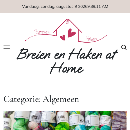
Naar
Vandaag: zondag, augustus 9 2026
9
:
39
:
12
AM
de
inhoud
springen
Breien en Haken at
Home
Categorie:
Algemeen