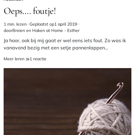
GEPLAATST
IN
Oeps…. foutje!
1 min. lezen
Geplaatst op
1 april 2019
Geschatte
door
Breien en Haken at Home - Esther
leestijd
Ja hoor, ook bij mij gaat er wel eens iets fout. Zo was ik
vanavond bezig met een setje pannenlappen…
Oeps….
op
Meer leren
1 reactie
foutje!
Oeps….
foutje!