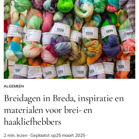
ALGEMEEN
GEPLAATST
IN
Breidagen in Breda, inspiratie en
materialen voor brei- en
haakliefhebbers
2 min. lezen
Geplaatst op
25 maart 2025
Geschatte