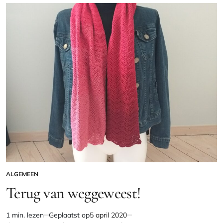
Opfrisbeurtje
ALGEMEEN
GEPLAATST
IN
Terug van weggeweest!
1 min. lezen
Geplaatst op
5 april 2020
Geschatte