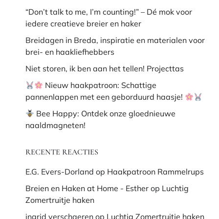
“Don’t talk to me, I’m counting!” – Dé mok voor
iedere creatieve breier en haker
Breidagen in Breda, inspiratie en materialen voor
brei- en haakliefhebbers
Niet storen, ik ben aan het tellen! Projecttas
Nieuw haakpatroon: Schattige
pannenlappen met een geborduurd haasje!
Bee Happy: Ontdek onze gloednieuwe
naaldmagneten!
RECENTE REACTIES
E.G. Evers-Dorland
op
Haakpatroon Rammelrups
Breien en Haken at Home - Esther
op
Luchtig
Zomertruitje haken
ingrid verschaeren
op
Luchtig Zomertruitje haken