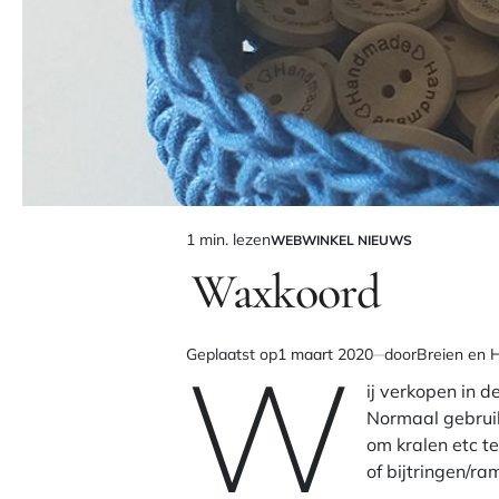
1 min. lezen
WEBWINKEL NIEUWS
Geschatte
GEPLAATST
IN
Waxkoord
leestijd
W
Geplaatst op
1 maart 2020
door
Breien en 
ij verkopen in 
Normaal gebruik
om kralen etc t
of bijtringen/r