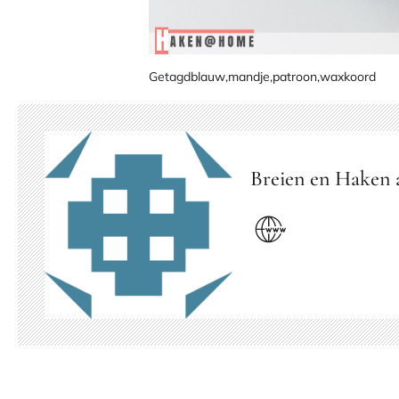
Getagd
blauw
,
mandje
,
patroon
,
waxkoord
Breien en Haken 