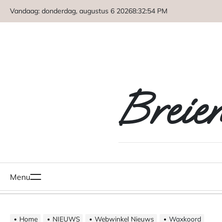
Naar
Vandaag: donderdag, augustus 6 2026
8
:
32
:
55
PM
de
inhoud
springen
Breie
Menu
Home
NIEUWS
Webwinkel Nieuws
Waxkoord