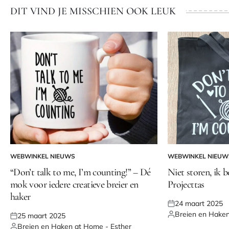
DIT VIND JE MISSCHIEN OOK LEUK
WEBWINKEL NIEUWS
WEBWINKEL NIEUW
GEPLAATST
GEPLAATST
IN
IN
“Don’t talk to me, I’m counting!” – Dé
Niet storen, ik b
mok voor iedere creatieve breier en
Projecttas
haker
24 maart 2025
Geplaatst
Breien en Haken
25 maart 2025
op
Geplaatst
Geplaatst
Breien en Haken at Home - Esther