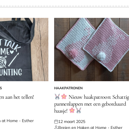
S
HAAKPATRONEN
GEPLAATST
IN
en aan het tellen!
Nieuw haakpatroon: Schatti
pannenlappen met een geborduurd
haasje!
 at Home - Esther
12 maart 2025
Geplaatst
Breien en Haken at Home - Esther