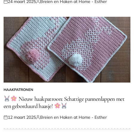
24 maart 2025
Breien en Haken at Home - Esther
Geplaatst
Geplaatst
op
door
HAAKPATRONEN
GEPLAATST
IN
Nieuw haakpatroon: Schattige pannenlappen met
een geborduurd haasje!
12 maart 2025
Breien en Haken at Home - Esther
Geplaatst
Geplaatst
op
door