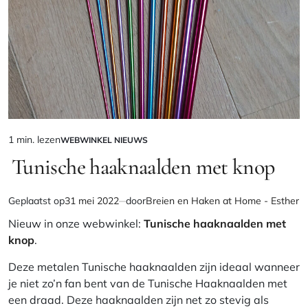
1 min. lezen
WEBWINKEL NIEUWS
Geschatte
GEPLAATST
IN
Tunische haaknaalden met knop
leestijd
Geplaatst op
31 mei 2022
door
Breien en Haken at Home - Esther
Nieuw in onze webwinkel:
Tunische haaknaalden met
knop
.
Deze metalen Tunische haaknaalden zijn ideaal wanneer
je niet zo’n fan bent van de Tunische Haaknaalden met
een draad. Deze haaknaalden zijn net zo stevig als