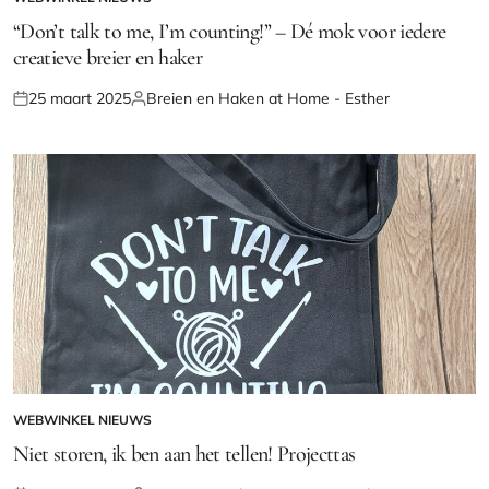
GEPLAATST
IN
“Don’t talk to me, I’m counting!” – Dé mok voor iedere
creatieve breier en haker
25 maart 2025
Breien en Haken at Home - Esther
Geplaatst
Geplaatst
op
door
WEBWINKEL NIEUWS
GEPLAATST
IN
Niet storen, ik ben aan het tellen! Projecttas