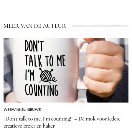
MEER VAN DE AUTEUR
WEBWINKEL NIEUWS
GEPLAATST
IN
“Don’t talk to me, I’m counting!” – Dé mok voor iedere
creatieve breier en haker