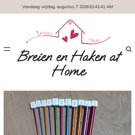
Naar
Vandaag: vrijdag, augustus 7 2026
10
:
41
:
42
AM
de
inhoud
springen
Breien en Haken at
Home