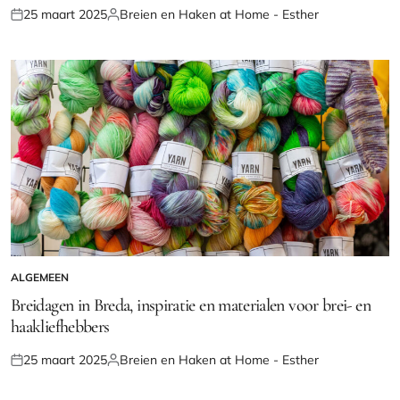
25 maart 2025
Breien en Haken at Home - Esther
Geplaatst
Geplaatst
op
door
ALGEMEEN
GEPLAATST
IN
Breidagen in Breda, inspiratie en materialen voor brei- en
haakliefhebbers
25 maart 2025
Breien en Haken at Home - Esther
Geplaatst
Geplaatst
op
door