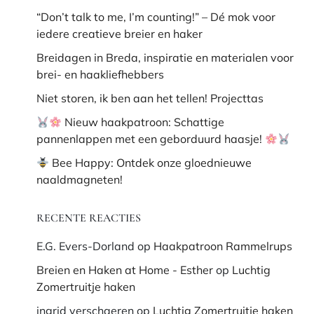
“Don’t talk to me, I’m counting!” – Dé mok voor
iedere creatieve breier en haker
Breidagen in Breda, inspiratie en materialen voor
brei- en haakliefhebbers
Niet storen, ik ben aan het tellen! Projecttas
Nieuw haakpatroon: Schattige
pannenlappen met een geborduurd haasje!
Bee Happy: Ontdek onze gloednieuwe
naaldmagneten!
RECENTE REACTIES
E.G. Evers-Dorland
op
Haakpatroon Rammelrups
Breien en Haken at Home - Esther
op
Luchtig
Zomertruitje haken
ingrid verschaeren
op
Luchtig Zomertruitje haken