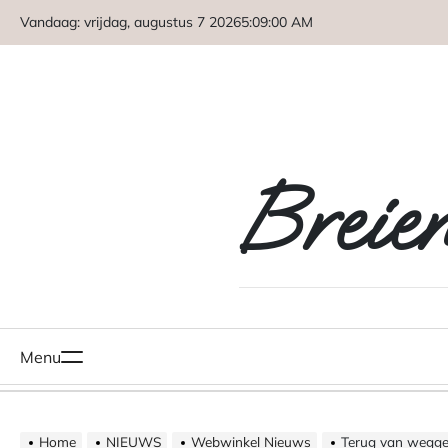
Naar
Vandaag: vrijdag, augustus 7 2026
5
:
09
:
01
AM
de
inhoud
springen
Breie
Menu
Home
NIEUWS
Webwinkel Nieuws
Terug van weggeweest