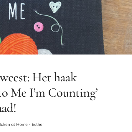
weest: Het haak
 to Me I’m Counting’
aad!
Haken at Home - Esther