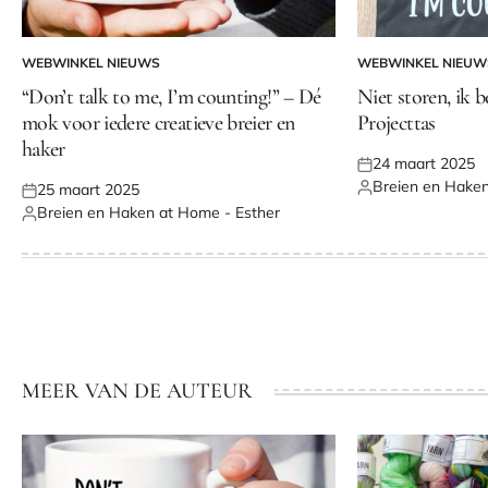
WEBWINKEL NIEUWS
WEBWINKEL NIEUW
GEPLAATST
GEPLAATST
IN
IN
“Don’t talk to me, I’m counting!” – Dé
Niet storen, ik b
mok voor iedere creatieve breier en
Projecttas
haker
24 maart 2025
Geplaatst
Breien en Haken
25 maart 2025
op
Geplaatst
Geplaatst
Breien en Haken at Home - Esther
door
op
Geplaatst
door
MEER VAN DE AUTEUR