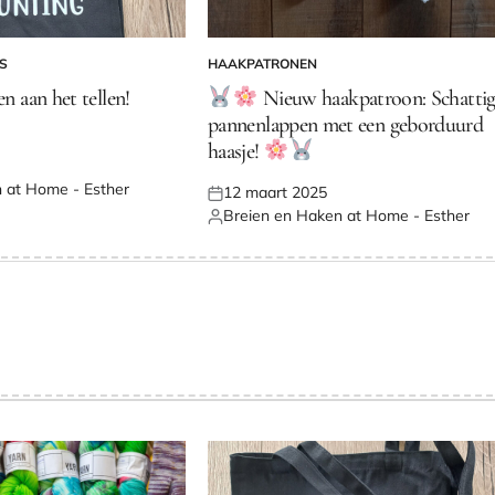
S
HAAKPATRONEN
GEPLAATST
IN
en aan het tellen!
Nieuw haakpatroon: Schatti
pannenlappen met een geborduurd
haasje!
 at Home - Esther
12 maart 2025
Geplaatst
Breien en Haken at Home - Esther
op
Geplaatst
door