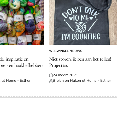
WEBWINKEL NIEUWS
GEPLAATST
IN
a, inspiratie en
Niet storen, ik ben aan het tellen!
brei- en haakliefhebbers
Projecttas
24 maart 2025
Geplaatst
 at Home - Esther
Breien en Haken at Home - Esther
op
Geplaatst
door