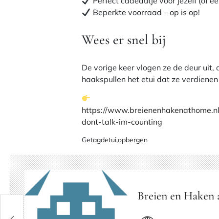
Perfect cadeautje voor jezelf (of e
Beperkte voorraad – op is op!
Wees er snel bij
De vorige keer vlogen ze de deur uit, 
haakspullen het etui dat ze verdienen –
https://www.breienenhakenathome.nl
dont-talk-im-counting
Getagd
etui
,
opbergen
Breien en Haken 
ocht