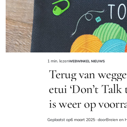
1 min. lezen
WEBWINKEL NIEUWS
Geschatte
GEPLAATST
IN
Terug van wegge
leestijd
etui ‘Don’t Talk
is weer op voorr
Geplaatst op
6 maart 2025
door
Breien en 