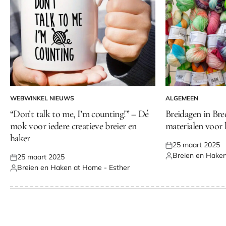
WEBWINKEL NIEUWS
ALGEMEEN
GEPLAATST
GEPLAATST
IN
IN
“Don’t talk to me, I’m counting!” – Dé
Breidagen in Bred
mok voor iedere creatieve breier en
materialen voor 
haker
25 maart 2025
Geplaatst
Breien en Haken
25 maart 2025
op
Geplaatst
Geplaatst
Breien en Haken at Home - Esther
door
op
Geplaatst
door