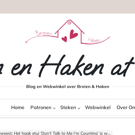
n en Haken a
Blog en Webwinkel over Breien & Haken
Home
Patronen
Steken
Webwinkel
Over On
: Het haak etui ‘Don’t Talk to Me I’m Counting’ is weer op voorraad!