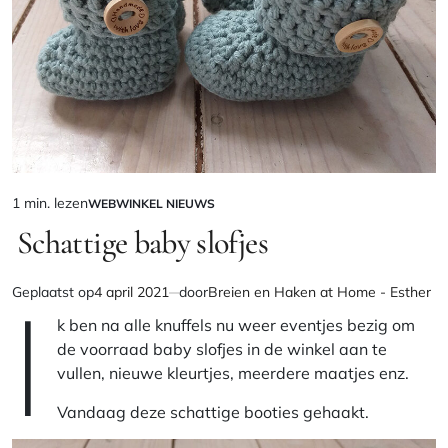
1 min. lezen
WEBWINKEL NIEUWS
Geschatte
GEPLAATST
IN
Schattige baby slofjes
leestijd
I
Geplaatst op
4 april 2021
door
Breien en Haken at Home - Esther
k ben na alle knuffels nu weer eventjes bezig om
de voorraad baby slofjes in de winkel aan te
vullen, nieuwe kleurtjes, meerdere maatjes enz.
Vandaag deze schattige booties gehaakt.