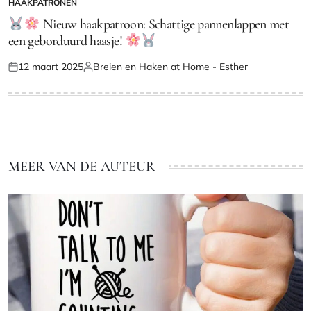
HAAKPATRONEN
GEPLAATST
IN
Nieuw haakpatroon: Schattige pannenlappen met
een geborduurd haasje!
12 maart 2025
Breien en Haken at Home - Esther
Geplaatst
Geplaatst
op
door
MEER VAN DE AUTEUR