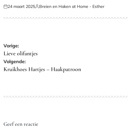
24 maart 2025
Breien en Haken at Home - Esther
Geplaatst
Geplaatst
op
door
Bericht
Vorige:
navigatie
Lieve olifantjes
Volgende:
Kruikhoes Hartjes – Haakpatroon
Geef een reactie