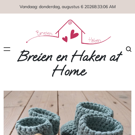
Naar
Vandaag: donderdag, augustus 6 2026
8
:
33
:
07
AM
de
inhoud
springen
Breien en Haken at
Home