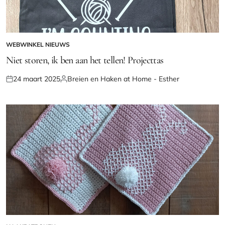
WEBWINKEL NIEUWS
GEPLAATST
IN
Niet storen, ik ben aan het tellen! Projecttas
24 maart 2025
Breien en Haken at Home - Esther
Geplaatst
Geplaatst
op
door