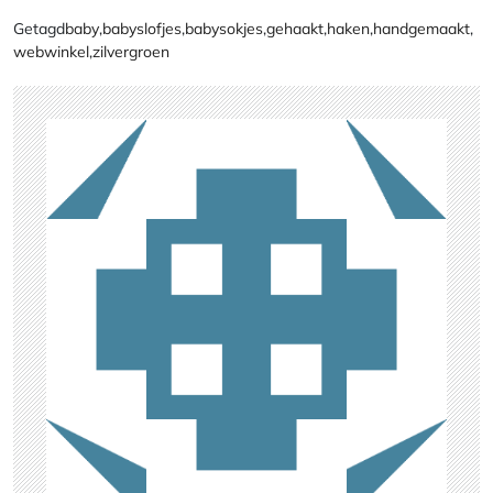
Getagd
baby
,
babyslofjes
,
babysokjes
,
gehaakt
,
haken
,
handgemaakt
,
webwinkel
,
zilvergroen