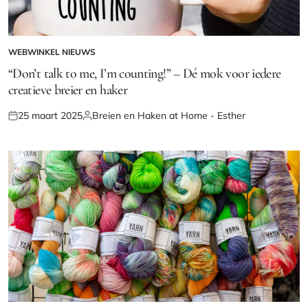
WEBWINKEL NIEUWS
GEPLAATST
IN
“Don’t talk to me, I’m counting!” – Dé mok voor iedere
creatieve breier en haker
25 maart 2025
Breien en Haken at Home - Esther
Geplaatst
Geplaatst
op
door