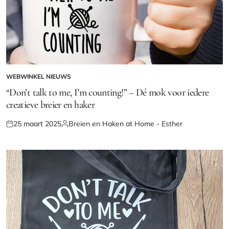
WEBWINKEL NIEUWS
GEPLAATST
IN
“Don’t talk to me, I’m counting!” – Dé mok voor iedere
creatieve breier en haker
25 maart 2025
Breien en Haken at Home - Esther
Geplaatst
Geplaatst
op
door