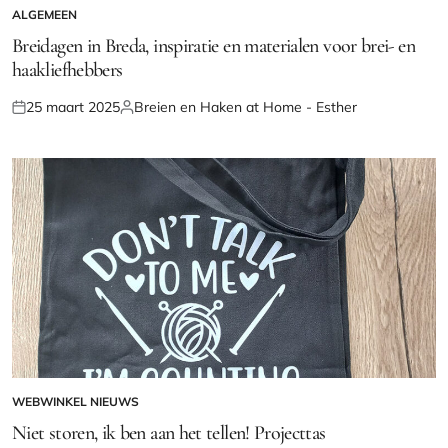
ALGEMEEN
GEPLAATST
IN
Breidagen in Breda, inspiratie en materialen voor brei- en
haakliefhebbers
25 maart 2025
Breien en Haken at Home - Esther
Geplaatst
Geplaatst
op
door
WEBWINKEL NIEUWS
GEPLAATST
IN
Niet storen, ik ben aan het tellen! Projecttas