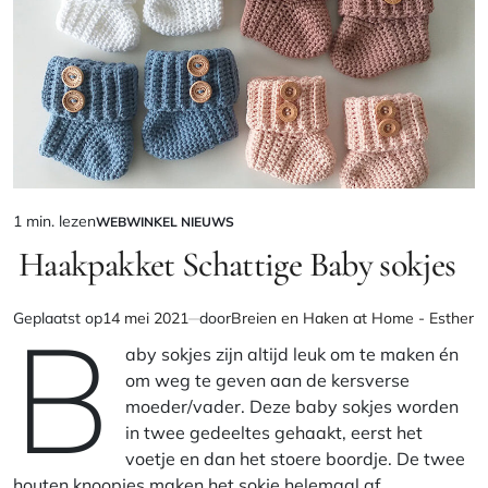
1 min. lezen
WEBWINKEL NIEUWS
Geschatte
GEPLAATST
IN
Haakpakket Schattige Baby sokjes
leestijd
B
Geplaatst op
14 mei 2021
door
Breien en Haken at Home - Esther
aby sokjes zijn altijd leuk om te maken én
om weg te geven aan de kersverse
moeder/vader. Deze baby sokjes worden
in twee gedeeltes gehaakt, eerst het
voetje en dan het stoere boordje. De twee
houten knoopjes maken het sokje helemaal af.