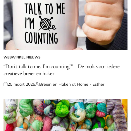
WEBWINKEL NIEUWS
GEPLAATST
IN
“Don’t talk to me, I’m counting!” – Dé mok voor iedere
creatieve breier en haker
25 maart 2025
Breien en Haken at Home - Esther
Geplaatst
Geplaatst
op
door