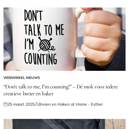
WEBWINKEL NIEUWS
GEPLAATST
IN
“Don’t talk to me, I’m counting!” – Dé mok voor iedere
creatieve breier en haker
25 maart 2025
Breien en Haken at Home - Esther
Geplaatst
Geplaatst
op
door