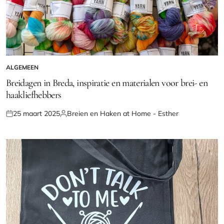
ALGEMEEN
GEPLAATST
IN
Breidagen in Breda, inspiratie en materialen voor brei- en
haakliefhebbers
25 maart 2025
Breien en Haken at Home - Esther
Geplaatst
Geplaatst
op
door