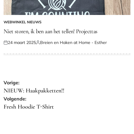
WEBWINKEL NIEUWS
GEPLAATST
IN
Niet storen, ik ben aan het tellen! Projecttas
24 maart 2025
Breien en Haken at Home - Esther
Geplaatst
Geplaatst
op
door
Bericht
Vorige:
navigatie
NIEUW: Haakpakketten!!
Volgende:
Fresh Hoodie T-Shirt