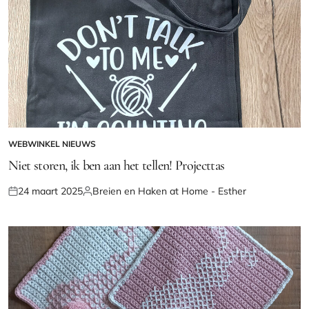
WEBWINKEL NIEUWS
GEPLAATST
IN
Niet storen, ik ben aan het tellen! Projecttas
24 maart 2025
Breien en Haken at Home - Esther
Geplaatst
Geplaatst
op
door