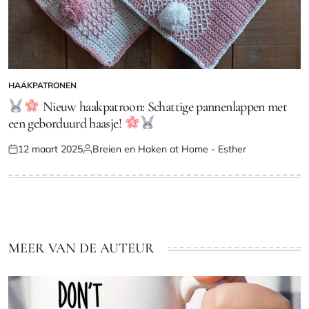
HAAKPATRONEN
GEPLAATST
IN
Nieuw haakpatroon: Schattige pannenlappen met
een geborduurd haasje!
12 maart 2025
Breien en Haken at Home - Esther
Geplaatst
Geplaatst
op
door
MEER VAN DE AUTEUR