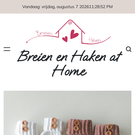
Naar
Vandaag: vrijdag, augustus 7 2026
11
:
28
:
53
PM
de
inhoud
springen
Breien en Haken at
Home