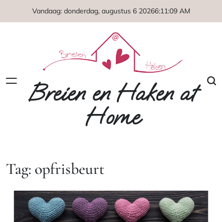
Naar
Vandaag: donderdag, augustus 6 2026
6
:
11
:
10
AM
de
inhoud
springen
Breien en Haken at
Home
Tag:
opfrisbeurt