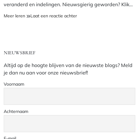
veranderd en indelingen. Nieuwsgierig geworden? Klik…
Webwinkel
op
Meer leren
Laat een reactie achter
Opfrisbeurtje
Webwinkel
Opfrisbeurtje
NIEUWSBRIEF
Altijd op de hoogte blijven van de nieuwste blogs? Meld
je dan nu aan voor onze nieuwsbrief!
Voornaam
Achternaam
E-mail