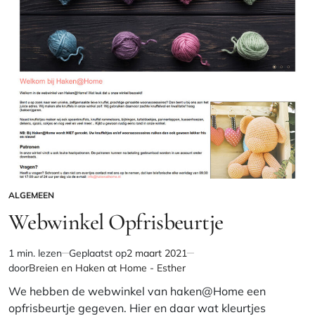
ALGEMEEN
GEPLAATST
IN
Webwinkel Opfrisbeurtje
1 min. lezen
Geplaatst op
2 maart 2021
Geschatte
door
Breien en Haken at Home - Esther
leestijd
We hebben de webwinkel van haken@Home een
opfrisbeurtje gegeven. Hier en daar wat kleurtjes