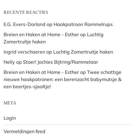
RECENTE REACTIES
E.G. Evers-Dorland
op
Haakpatroon Rammelrups
Breien en Haken at Home - Esther
op
Luchtig
Zomertruitje haken
ingrid verschaeren
op
Luchtig Zomertruitje haken
Nelly
op
Stoer! Jochies Bijtring/Rammelaar
Breien en Haken at Home - Esther
op
Twee schattige
nieuwe haakpatronen: een berenzacht babymutsje &
een beertjes-sjaaltje!
META
Login
Vermeldingen feed