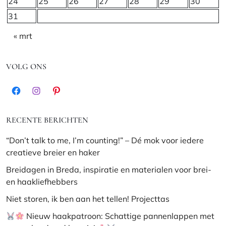
24
25
26
27
28
29
30
31
« mrt
VOLG ONS
Facebook
Instagram
Pinterest
RECENTE BERICHTEN
“Don’t talk to me, I’m counting!” – Dé mok voor iedere
creatieve breier en haker
Breidagen in Breda, inspiratie en materialen voor brei-
en haakliefhebbers
Niet storen, ik ben aan het tellen! Projecttas
Nieuw haakpatroon: Schattige pannenlappen met