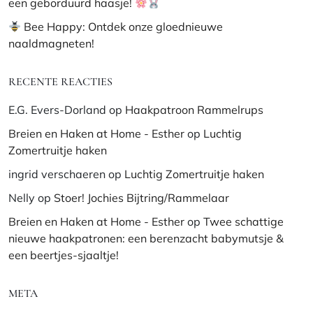
een geborduurd haasje!
Bee Happy: Ontdek onze gloednieuwe
naaldmagneten!
RECENTE REACTIES
E.G. Evers-Dorland
op
Haakpatroon Rammelrups
Breien en Haken at Home - Esther
op
Luchtig
Zomertruitje haken
ingrid verschaeren
op
Luchtig Zomertruitje haken
Nelly
op
Stoer! Jochies Bijtring/Rammelaar
Breien en Haken at Home - Esther
op
Twee schattige
nieuwe haakpatronen: een berenzacht babymutsje &
een beertjes-sjaaltje!
META