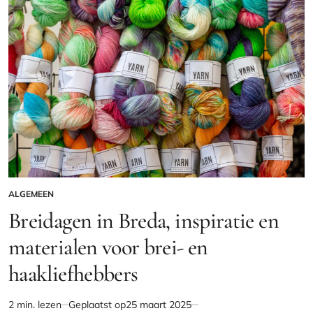
ALGEMEEN
GEPLAATST
IN
Breidagen in Breda, inspiratie en
materialen voor brei- en
haakliefhebbers
2 min. lezen
Geplaatst op
25 maart 2025
Geschatte