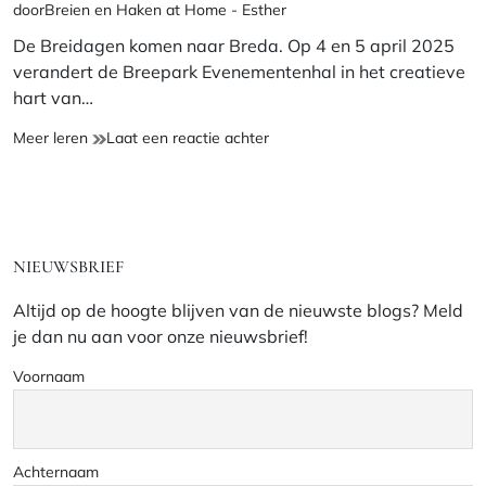
door
Breien en Haken at Home - Esther
leestijd
De Breidagen komen naar Breda. Op 4 en 5 april 2025
verandert de Breepark Evenementenhal in het creatieve
hart van…
Breidagen
op
Meer leren
Laat een reactie achter
in
Breidagen
Breda,
in
inspiratie
Breda,
en
inspiratie
materialen
en
NIEUWSBRIEF
voor
materialen
brei-
voor
Altijd op de hoogte blijven van de nieuwste blogs? Meld
en
brei-
je dan nu aan voor onze nieuwsbrief!
haakliefhebbers
en
haakliefhebbers
Voornaam
Achternaam