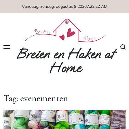
Naar
Vandaag: zondag, augustus 9 2026
7
:
22
:
23
AM
de
inhoud
springen
Breien en Haken at
Home
Tag:
evenementen