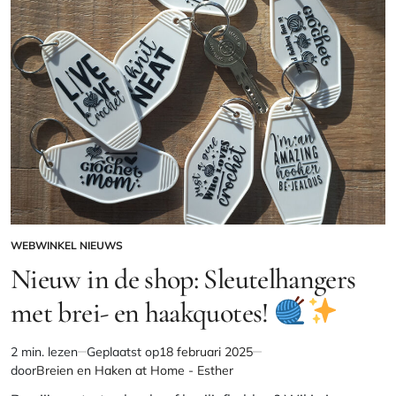
WEBWINKEL NIEUWS
GEPLAATST
IN
Nieuw in de shop: Sleutelhangers
met brei- en haakquotes!
2 min. lezen
Geplaatst op
18 februari 2025
Geschatte
door
Breien en Haken at Home - Esther
leestijd