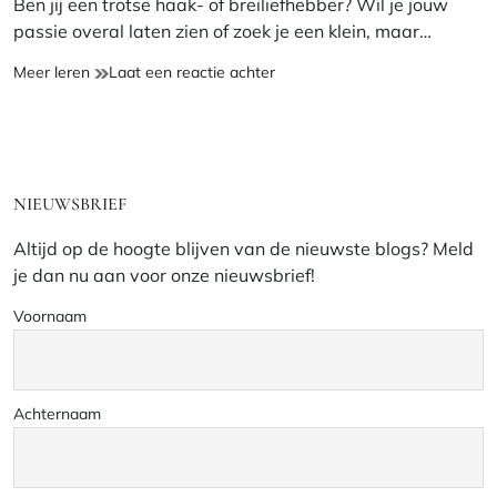
Ben jij een trotse haak- of breiliefhebber? Wil je jouw
passie overal laten zien of zoek je een klein, maar…
Nieuw
op
Meer leren
Laat een reactie achter
in
Nieuw
de
in
shop:
de
Sleutelhangers
shop:
met
Sleutelhangers
NIEUWSBRIEF
brei-
met
en
brei-
Altijd op de hoogte blijven van de nieuwste blogs? Meld
haakquotes!
en
je dan nu aan voor onze nieuwsbrief!
haakquotes!
Voornaam
Achternaam