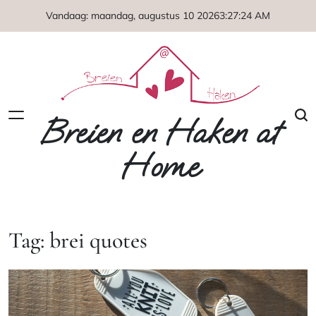
Naar
Vandaag: maandag, augustus 10 2026
3
:
27
:
24
AM
de
inhoud
springen
Breien en Haken at
Home
Tag:
brei quotes