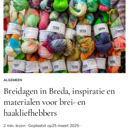
ALGEMEEN
GEPLAATST
IN
Breidagen in Breda, inspiratie en
materialen voor brei- en
haakliefhebbers
2 min. lezen
Geplaatst op
25 maart 2025
Geschatte