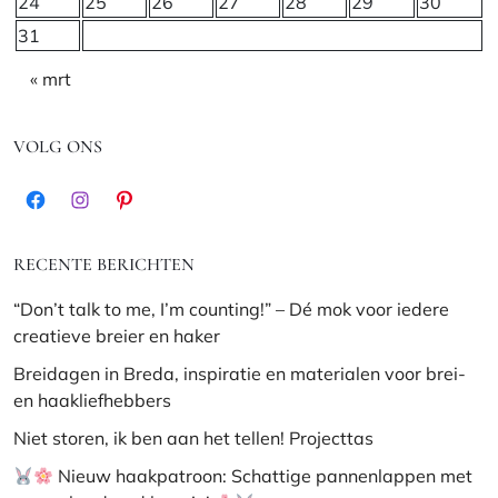
24
25
26
27
28
29
30
31
« mrt
VOLG ONS
Facebook
Instagram
Pinterest
RECENTE BERICHTEN
“Don’t talk to me, I’m counting!” – Dé mok voor iedere
creatieve breier en haker
Breidagen in Breda, inspiratie en materialen voor brei-
en haakliefhebbers
Niet storen, ik ben aan het tellen! Projecttas
Nieuw haakpatroon: Schattige pannenlappen met