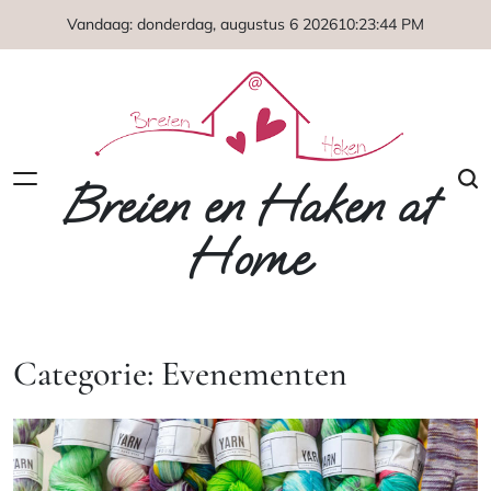
Naar
Vandaag: donderdag, augustus 6 2026
10
:
23
:
44
PM
de
inhoud
springen
Breien en Haken at
Home
Categorie:
Evenementen