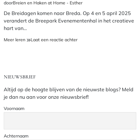
door
Breien en Haken at Home - Esther
leestijd
De Breidagen komen naar Breda. Op 4 en 5 april 2025
verandert de Breepark Evenementenhal in het creatieve
hart van…
Breidagen
op
Meer leren
Laat een reactie achter
in
Breidagen
Breda,
in
inspiratie
Breda,
en
inspiratie
materialen
en
NIEUWSBRIEF
voor
materialen
brei-
voor
Altijd op de hoogte blijven van de nieuwste blogs? Meld
en
brei-
je dan nu aan voor onze nieuwsbrief!
haakliefhebbers
en
haakliefhebbers
Voornaam
Achternaam