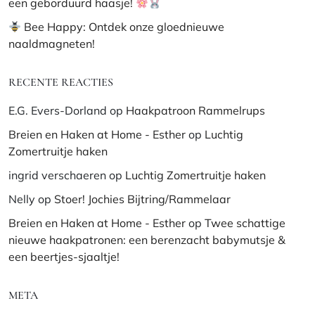
een geborduurd haasje!
Bee Happy: Ontdek onze gloednieuwe
naaldmagneten!
RECENTE REACTIES
E.G. Evers-Dorland
op
Haakpatroon Rammelrups
Breien en Haken at Home - Esther
op
Luchtig
Zomertruitje haken
ingrid verschaeren
op
Luchtig Zomertruitje haken
Nelly
op
Stoer! Jochies Bijtring/Rammelaar
Breien en Haken at Home - Esther
op
Twee schattige
nieuwe haakpatronen: een berenzacht babymutsje &
een beertjes-sjaaltje!
META