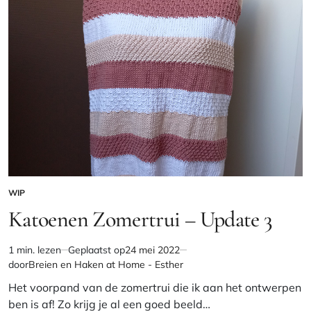
WIP
GEPLAATST
IN
Katoenen Zomertrui – Update 3
1 min. lezen
Geplaatst op
24 mei 2022
Geschatte
door
Breien en Haken at Home - Esther
leestijd
Het voorpand van de zomertrui die ik aan het ontwerpen
ben is af! Zo krijg je al een goed beeld…