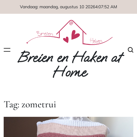
Naar
Vandaag: maandag, augustus 10 2026
4
:
07
:
53
AM
de
inhoud
springen
Breien en Haken at
Home
Tag:
zometrui