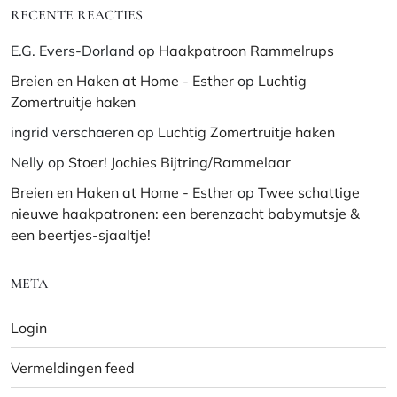
RECENTE REACTIES
E.G. Evers-Dorland
op
Haakpatroon Rammelrups
Breien en Haken at Home - Esther
op
Luchtig
Zomertruitje haken
ingrid verschaeren
op
Luchtig Zomertruitje haken
Nelly
op
Stoer! Jochies Bijtring/Rammelaar
Breien en Haken at Home - Esther
op
Twee schattige
nieuwe haakpatronen: een berenzacht babymutsje &
een beertjes-sjaaltje!
META
Login
Vermeldingen feed