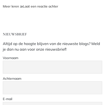
Katoenen
op
Meer leren
Laat een reactie achter
Zomertrui
Katoenen
–
Zomertrui
Update
–
3
Update
3
NIEUWSBRIEF
Altijd op de hoogte blijven van de nieuwste blogs? Meld
je dan nu aan voor onze nieuwsbrief!
Voornaam
Achternaam
E-mail