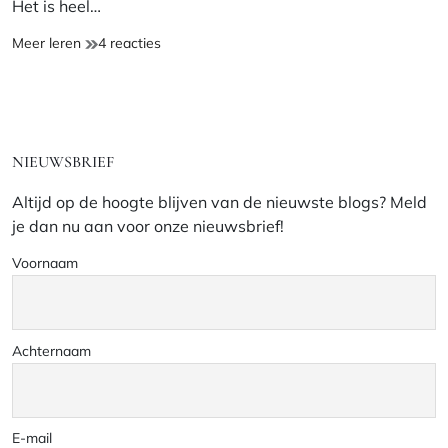
Het is heel…
Luchtig
op
Meer leren
4 reacties
Zomertruitje
Luchtig
haken
Zomertruitje
haken
NIEUWSBRIEF
Altijd op de hoogte blijven van de nieuwste blogs? Meld
je dan nu aan voor onze nieuwsbrief!
Voornaam
Achternaam
E-mail