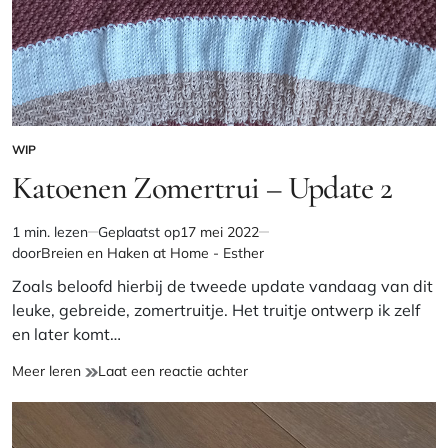
WIP
GEPLAATST
IN
Katoenen Zomertrui – Update 2
1 min. lezen
Geplaatst op
17 mei 2022
Geschatte
door
Breien en Haken at Home - Esther
leestijd
Zoals beloofd hierbij de tweede update vandaag van dit
leuke, gebreide, zomertruitje. Het truitje ontwerp ik zelf
en later komt…
Katoenen
op
Meer leren
Laat een reactie achter
Zomertrui
Katoenen
–
Zomertrui
Update
–