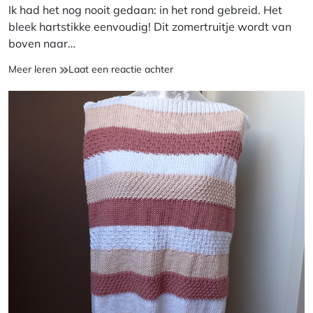
Ik had het nog nooit gedaan: in het rond gebreid. Het
bleek hartstikke eenvoudig! Dit zomertruitje wordt van
boven naar…
Zomertruitje
op
Meer leren
Laat een reactie achter
in
Zomertruitje
het
in
rond
het
gebreid
rond
gebreid