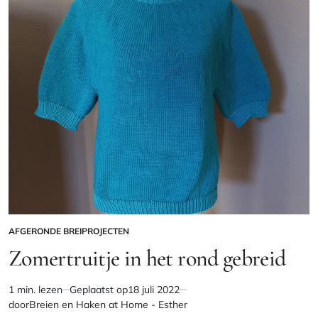
zomer
hele
gewoon
zomer
open!!
gewoon
open!!
AFGERONDE BREIPROJECTEN
GEPLAATST
IN
Zomertruitje in het rond gebreid
1 min. lezen
Geplaatst op
18 juli 2022
Geschatte
door
Breien en Haken at Home - Esther
leestijd