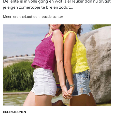
De lente is in volle gang en wat is er leuker dan nu alvast
je eigen zomertopje te breien zodat…
Breien
op
Meer leren
Laat een reactie achter
voor
Breien
de
voor
zomer:
de
maak
zomer:
je
maak
eigen
je
luchtige
eigen
zomertop!
luchtige
zomertop!
BREIPATRONEN
GEPLAATST