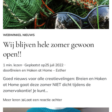
WEBWINKEL NIEUWS
GEPLAATST
IN
Wij blijven hele zomer gewoon
open!!
1 min. lezen
Geplaatst op
25 juli 2022
Geschatte
door
Breien en Haken at Home - Esther
leestijd
Goed nieuws voor alle creatievelingen: Breien en Haken
at Home gaat deze zomer NIET dicht tijdens de
zomervakantie! Je kunt…
Wij
op
Meer leren
Laat een reactie achter
blijven
Wij
hele
blijven