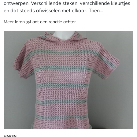
ontwerpen. Verschillende steken, verschillende kleurtjes
en dat steeds afwisselen met elkaar. Toen…
Katoenen
op
Meer leren
Laat een reactie achter
Zomertrui
Katoenen
Zomertrui
HAKEN