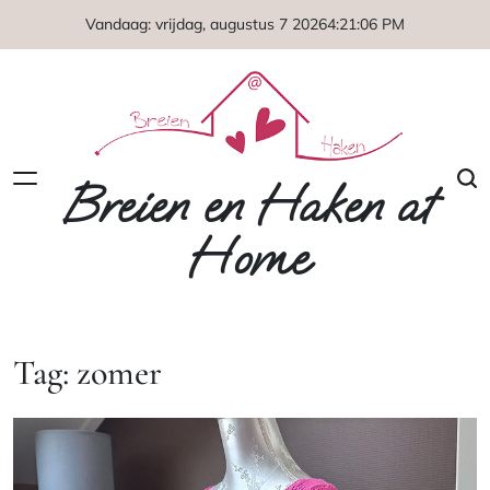
Naar
Vandaag: vrijdag, augustus 7 2026
4
:
21
:
07
PM
de
inhoud
springen
Breien en Haken at
Home
Tag:
zomer