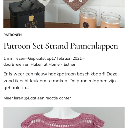
PATRONEN
GEPLAATST
IN
Patroon Set Strand Pannenlappen
1 min. lezen
Geplaatst op
17 februari 2021
Geschatte
door
Breien en Haken at Home - Esther
leestijd
Er is weer een nieuw haakpatroon beschikbaar!! Deze
vond ik echt leuk om te maken. De pannenlappen zijn
gehaakt in…
Patroon
op
Meer leren
Laat een reactie achter
Set
Patroon
Strand
Set
Pannenlappen
Strand
Pannenlappen