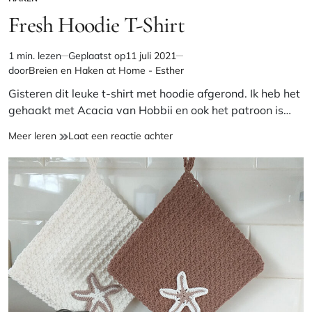
GEPLAATST
IN
Fresh Hoodie T-Shirt
1 min. lezen
Geplaatst op
11 juli 2021
Geschatte
door
Breien en Haken at Home - Esther
leestijd
Gisteren dit leuke t-shirt met hoodie afgerond. Ik heb het
gehaakt met Acacia van Hobbii en ook het patroon is…
Fresh
op
Meer leren
Laat een reactie achter
Hoodie
Fresh
T-
Hoodie
Shirt
T-
Shirt