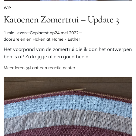
WIP
GEPLAATST
IN
Katoenen Zomertrui – Update 3
1 min. lezen
Geplaatst op
24 mei 2022
Geschatte
door
Breien en Haken at Home - Esther
leestijd
Het voorpand van de zomertrui die ik aan het ontwerpen
ben is af! Zo krijg je al een goed beeld…
Katoenen
op
Meer leren
Laat een reactie achter
Zomertrui
Katoenen
–
Zomertrui
Update
–
3
Update
3