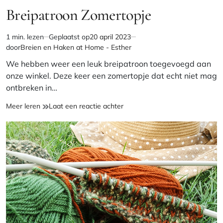
IN
Breipatroon Zomertopje
1 min. lezen
Geplaatst op
20 april 2023
Geschatte
door
Breien en Haken at Home - Esther
leestijd
We hebben weer een leuk breipatroon toegevoegd aan
onze winkel. Deze keer een zomertopje dat echt niet mag
ontbreken in…
Breipatroon
op
Meer leren
Laat een reactie achter
Zomertopje
Breipatroon
Zomertopje