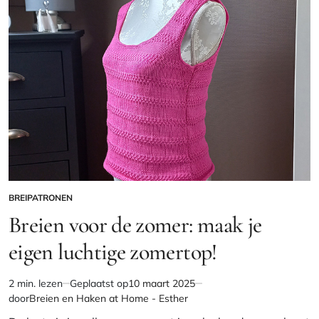
BREIPATRONEN
GEPLAATST
IN
Breien voor de zomer: maak je
eigen luchtige zomertop!
2 min. lezen
Geplaatst op
10 maart 2025
Geschatte
door
Breien en Haken at Home - Esther
leestijd