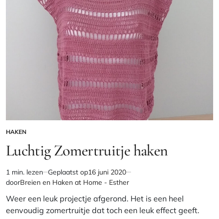
HAKEN
GEPLAATST
IN
Luchtig Zomertruitje haken
1 min. lezen
Geplaatst op
16 juni 2020
Geschatte
door
Breien en Haken at Home - Esther
leestijd
Weer een leuk projectje afgerond. Het is een heel
eenvoudig zomertruitje dat toch een leuk effect geeft.