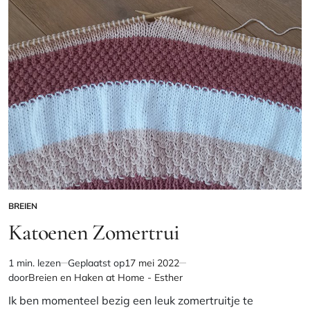
2
Update
2
BREIEN
GEPLAATST
IN
Katoenen Zomertrui
1 min. lezen
Geplaatst op
17 mei 2022
Geschatte
door
Breien en Haken at Home - Esther
leestijd
Ik ben momenteel bezig een leuk zomertruitje te