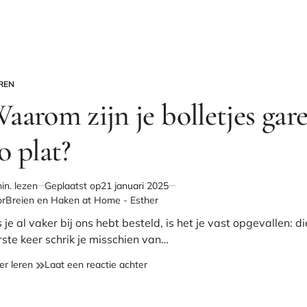
REN
PLAATST
aarom zijn je bolletjes gar
o plat?
in. lezen
Geplaatst op
21 januari 2025
chatte
or
Breien en Haken at Home - Esther
stijd
 je al vaker bij ons hebt besteld, is het je vast opgevallen: di
rste keer schrik je misschien van…
Waarom
op
er leren
Laat een reactie achter
zijn
Waarom
je
zijn
bolletjes
je