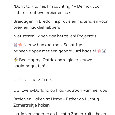
“Don’t talk to me, I’m counting!” – Dé mok voor
iedere creatieve breier en haker
Breidagen in Breda, inspiratie en materialen voor
brei- en haakliefhebbers
Niet storen, ik ben aan het tellen! Projecttas
Nieuw haakpatroon: Schattige
pannenlappen met een geborduurd haasje!
Bee Happy: Ontdek onze gloednieuwe
naaldmagneten!
RECENTE REACTIES
E.G. Evers-Dorland
op
Haakpatroon Rammelrups
Breien en Haken at Home - Esther
op
Luchtig
Zomertruitje haken
ingrid verschaeren
op
Luchtig Zomertruitje haken