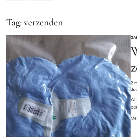
Tag:
verzenden
GA
GE
IN
W
z
2 m
Ges
do
lee
Als
ee
Me