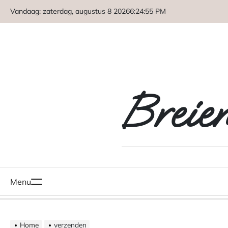
Naar
Vandaag: zaterdag, augustus 8 2026
6
:
24
:
55
PM
de
inhoud
springen
Breie
Menu
Home
verzenden