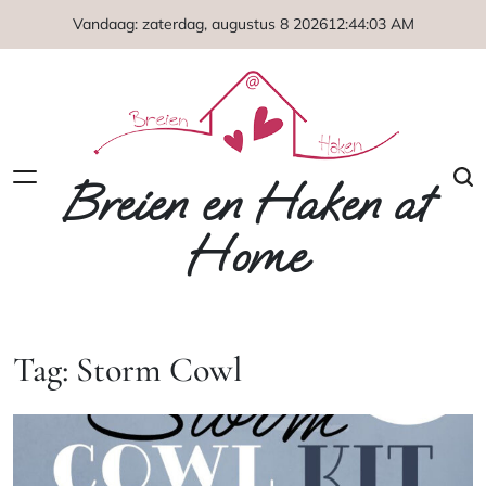
Naar
Vandaag: zaterdag, augustus 8 2026
12
:
44
:
03
AM
de
inhoud
springen
Breien en Haken at
Home
Tag:
Storm Cowl