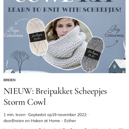
BREIEN
GEPLAATST
IN
NIEUW: Breipakket Scheepjes
Storm Cowl
1 min. lezen
Geplaatst op
19 november 2022
Geschatte
door
Breien en Haken at Home - Esther
leestijd