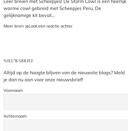
Leer breien met Scheepjes! De Storm Cowl is een heerlijk
warme cowl gebreid met Scheepjes Peru. De
gelijknamige kit bevat…
NIEUW:
op
Meer leren
Laat een reactie achter
Breipakket
NIEUW:
Scheepjes
Breipakket
Storm
Scheepjes
Cowl
Storm
Cowl
NIEUWSBRIEF
Altijd op de hoogte blijven van de nieuwste blogs? Meld
je dan nu aan voor onze nieuwsbrief!
Voornaam
Achternaam