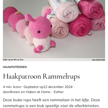
HAAKPATRONEN
GEPLAATST
IN
Haakpatroon Rammelrups
4 min. lezen
Geplaatst op
12 december 2024
Geschatte
door
Breien en Haken at Home - Esther
leestijd
Deze leuke rups heeft een rammelaar in het lijfje. Deze
rammelrups is een leuk speeltje voor de allerkleinsten.