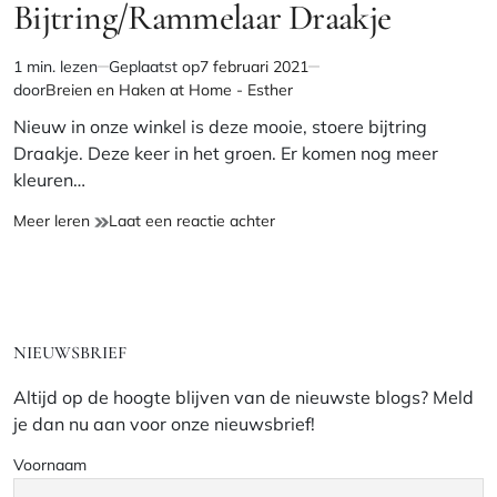
IN
Bijtring/Rammelaar Draakje
1 min. lezen
Geplaatst op
7 februari 2021
Geschatte
door
Breien en Haken at Home - Esther
leestijd
Nieuw in onze winkel is deze mooie, stoere bijtring
Draakje. Deze keer in het groen. Er komen nog meer
kleuren…
Bijtring/Rammelaar
op
Meer leren
Laat een reactie achter
Draakje
Bijtring/Rammelaar
Draakje
NIEUWSBRIEF
Altijd op de hoogte blijven van de nieuwste blogs? Meld
je dan nu aan voor onze nieuwsbrief!
Voornaam