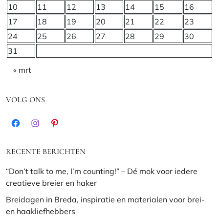
10
11
12
13
14
15
16
17
18
19
20
21
22
23
24
25
26
27
28
29
30
31
« mrt
VOLG ONS
Facebook
Instagram
Pinterest
RECENTE BERICHTEN
“Don’t talk to me, I’m counting!” – Dé mok voor iedere
creatieve breier en haker
Breidagen in Breda, inspiratie en materialen voor brei-
en haakliefhebbers