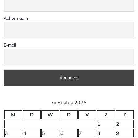
Achternaam
E-mail
augustus 2026
M
D
W
D
V
Z
Z
1
2
3
4
5
6
7
8
9