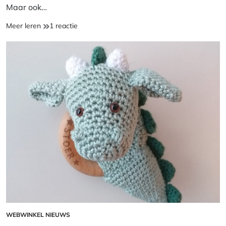
Maar ook…
Haakpatroon
op
Meer leren
1 reactie
Rammelrups
Haakpatroon
Rammelrups
WEBWINKEL NIEUWS
GEPLAATST