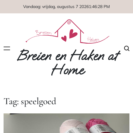
Naar
Vandaag: vrijdag, augustus 7 2026
1
:
46
:
28
PM
de
inhoud
springen
Breien en Haken at
Home
Tag:
speelgoed