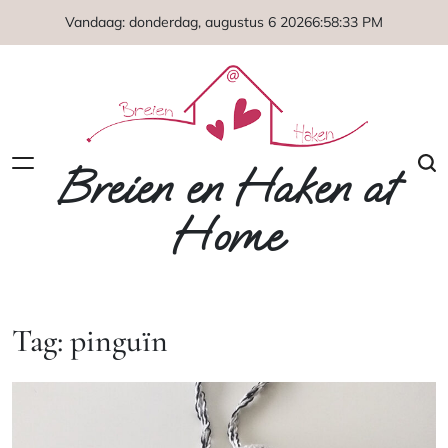
Naar
Vandaag: donderdag, augustus 6 2026
6
:
58
:
33
PM
de
inhoud
springen
Breien en Haken at
Home
Tag:
pinguïn