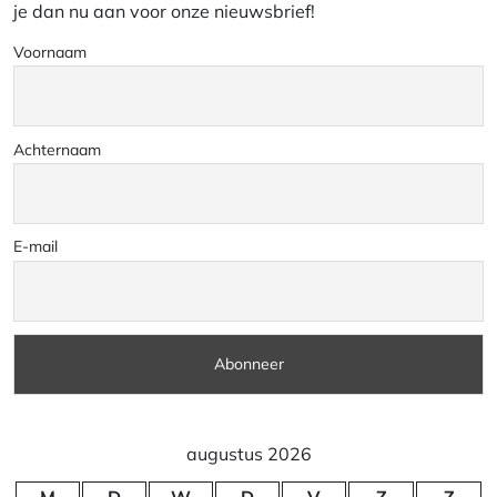
je dan nu aan voor onze nieuwsbrief!
Voornaam
Achternaam
E-mail
augustus 2026
M
D
W
D
V
Z
Z