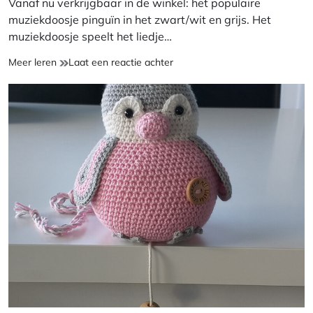
Vanaf nu verkrijgbaar in de winkel: het populaire
muziekdoosje pinguïn in het zwart/wit en grijs. Het
muziekdoosje speelt het liedje…
NIEUW:
op
Meer leren
Laat een reactie achter
Muziekdoosje
NIEUW:
Pinguïn
Muziekdoosje
in
Pinguïn
zwart/wit/grijs
in
zwart/wit/grijs