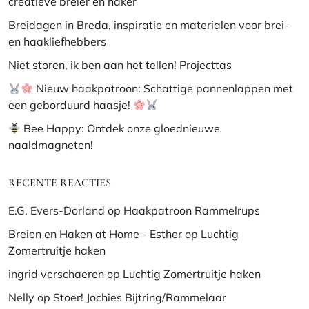
creatieve breier en haker
Breidagen in Breda, inspiratie en materialen voor brei-
en haakliefhebbers
Niet storen, ik ben aan het tellen! Projecttas
Nieuw haakpatroon: Schattige pannenlappen met
een geborduurd haasje!
Bee Happy: Ontdek onze gloednieuwe
naaldmagneten!
RECENTE REACTIES
E.G. Evers-Dorland
op
Haakpatroon Rammelrups
Breien en Haken at Home - Esther
op
Luchtig
Zomertruitje haken
ingrid verschaeren
op
Luchtig Zomertruitje haken
Nelly
op
Stoer! Jochies Bijtring/Rammelaar