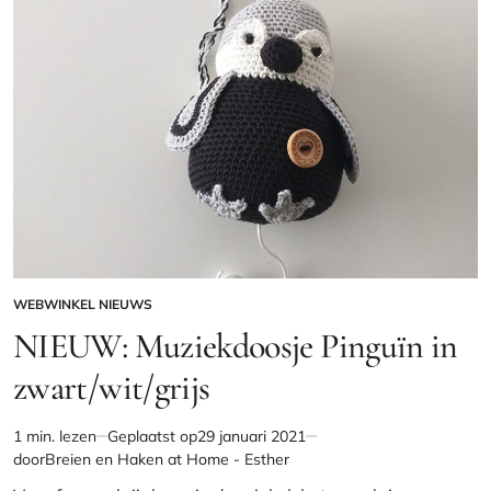
WEBWINKEL NIEUWS
GEPLAATST
IN
NIEUW: Muziekdoosje Pinguïn in
zwart/wit/grijs
1 min. lezen
Geplaatst op
29 januari 2021
Geschatte
door
Breien en Haken at Home - Esther
leestijd