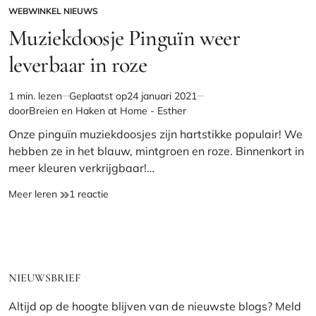
WEBWINKEL NIEUWS
GEPLAATST
IN
Muziekdoosje Pinguïn weer
leverbaar in roze
1 min. lezen
Geplaatst op
24 januari 2021
Geschatte
door
Breien en Haken at Home - Esther
leestijd
Onze pinguïn muziekdoosjes zijn hartstikke populair! We
hebben ze in het blauw, mintgroen en roze. Binnenkort in
meer kleuren verkrijgbaar!…
Muziekdoosje
op
Meer leren
1 reactie
Pinguïn
Muziekdoosje
weer
Pinguïn
leverbaar
weer
in
leverbaar
roze
in
NIEUWSBRIEF
roze
Altijd op de hoogte blijven van de nieuwste blogs? Meld