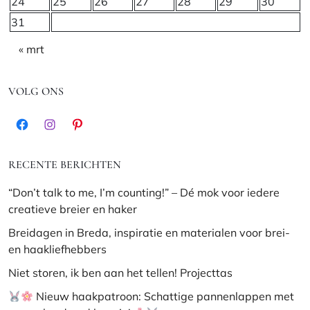
24
25
26
27
28
29
30
31
« mrt
VOLG ONS
Facebook
Instagram
Pinterest
RECENTE BERICHTEN
“Don’t talk to me, I’m counting!” – Dé mok voor iedere
creatieve breier en haker
Breidagen in Breda, inspiratie en materialen voor brei-
en haakliefhebbers
Niet storen, ik ben aan het tellen! Projecttas
Nieuw haakpatroon: Schattige pannenlappen met