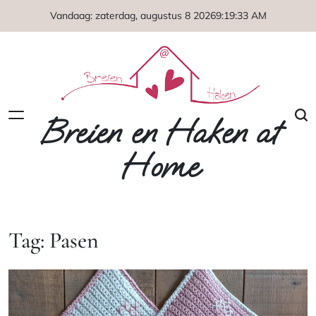
Naar
Vandaag: zaterdag, augustus 8 2026
9
:
19
:
34
AM
de
inhoud
springen
Breien en Haken at
Home
Tag:
Pasen