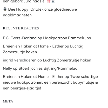
een geborduurd haasje!
Bee Happy: Ontdek onze gloednieuwe
naaldmagneten!
RECENTE REACTIES
E.G. Evers-Dorland
op
Haakpatroon Rammelrups
Breien en Haken at Home - Esther
op
Luchtig
Zomertruitje haken
ingrid verschaeren
op
Luchtig Zomertruitje haken
Nelly
op
Stoer! Jochies Bijtring/Rammelaar
Breien en Haken at Home - Esther
op
Twee schattige
nieuwe haakpatronen: een berenzacht babymutsje &
een beertjes-sjaaltje!
META