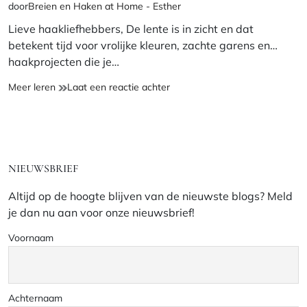
door
Breien en Haken at Home - Esther
leestijd
Lieve haakliefhebbers, De lente is in zicht en dat
betekent tijd voor vrolijke kleuren, zachte garens en…
haakprojecten die je…
op
Meer leren
Laat een reactie achter
Nieuw
haakpatroon:
Nieuw
Schattige
haakpatroon:
pannenlappen
Schattige
NIEUWSBRIEF
met
pannenlappen
een
met
Altijd op de hoogte blijven van de nieuwste blogs? Meld
geborduurd
een
je dan nu aan voor onze nieuwsbrief!
haasje!
geborduurd
haasje!
Voornaam
Achternaam