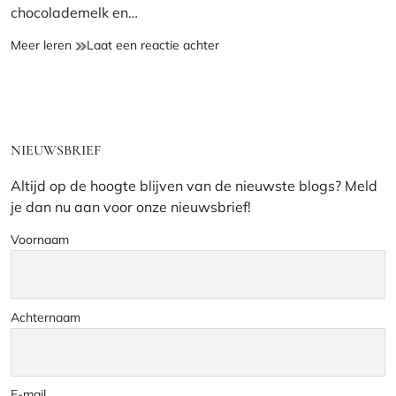
chocolademelk en…
Haakpatroon
op
Meer leren
Laat een reactie achter
Kruikhoes
Haakpatroon
Pompoen
Kruikhoes
Pompoen
NIEUWSBRIEF
Altijd op de hoogte blijven van de nieuwste blogs? Meld
je dan nu aan voor onze nieuwsbrief!
Voornaam
Achternaam
E-mail