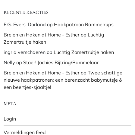
RECENTE REACTIES
E.G. Evers-Dorland
op
Haakpatroon Rammelrups
Breien en Haken at Home - Esther
op
Luchtig
Zomertruitje haken
ingrid verschaeren
op
Luchtig Zomertruitje haken
Nelly
op
Stoer! Jochies Bijtring/Rammelaar
Breien en Haken at Home - Esther
op
Twee schattige
nieuwe haakpatronen: een berenzacht babymutsje &
een beertjes-sjaaltje!
META
Login
Vermeldingen feed