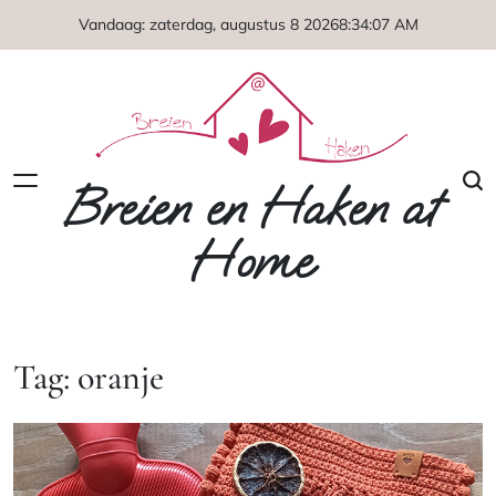
Naar
Vandaag: zaterdag, augustus 8 2026
8
:
34
:
07
AM
de
inhoud
springen
Breien en Haken at
Home
Tag:
oranje