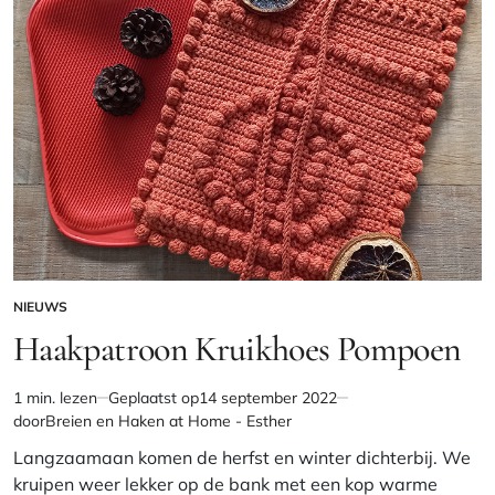
NIEUWS
GEPLAATST
IN
Haakpatroon Kruikhoes Pompoen
1 min. lezen
Geplaatst op
14 september 2022
Geschatte
door
Breien en Haken at Home - Esther
leestijd
Langzaamaan komen de herfst en winter dichterbij. We
kruipen weer lekker op de bank met een kop warme