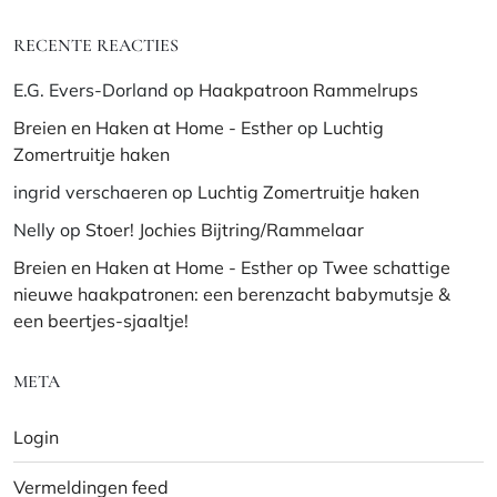
RECENTE REACTIES
E.G. Evers-Dorland
op
Haakpatroon Rammelrups
Breien en Haken at Home - Esther
op
Luchtig
Zomertruitje haken
ingrid verschaeren
op
Luchtig Zomertruitje haken
Nelly
op
Stoer! Jochies Bijtring/Rammelaar
Breien en Haken at Home - Esther
op
Twee schattige
nieuwe haakpatronen: een berenzacht babymutsje &
een beertjes-sjaaltje!
META
Login
Vermeldingen feed