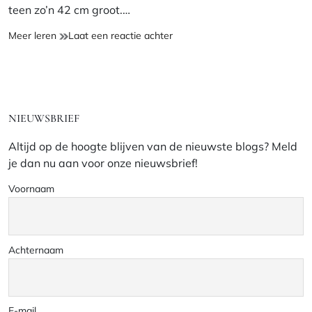
teen zo’n 42 cm groot.…
Grote
op
Meer leren
Laat een reactie achter
Knuffel
Grote
Muis
Knuffel
Muis
NIEUWSBRIEF
Altijd op de hoogte blijven van de nieuwste blogs? Meld
je dan nu aan voor onze nieuwsbrief!
Voornaam
Achternaam
E-mail