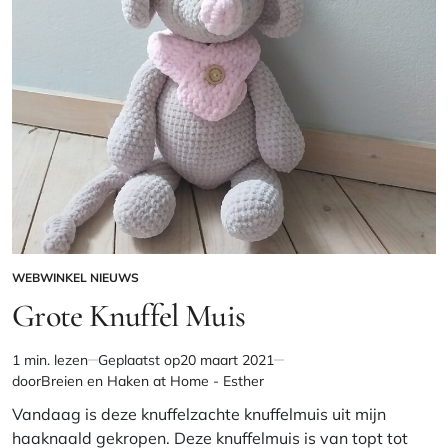
WEBWINKEL NIEUWS
GEPLAATST
IN
Grote Knuffel Muis
1 min. lezen
Geplaatst op
20 maart 2021
Geschatte
door
Breien en Haken at Home - Esther
leestijd
Vandaag is deze knuffelzachte knuffelmuis uit mijn
haaknaald gekropen. Deze knuffelmuis is van topt tot