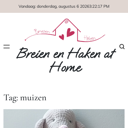
Naar
Vandaag: donderdag, augustus 6 2026
3
:
22
:
17
PM
de
inhoud
springen
Breien en Haken at
Home
Tag:
muizen