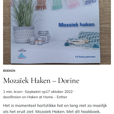
BOEKEN
GEPLAATST
IN
Mozaïek Haken – Dorine
1 min. lezen
Geplaatst op
17 oktober 2022
Geschatte
door
Breien en Haken at Home - Esther
leestijd
Het is momenteel hartstikke hot en lang niet zo moeilijk
als het eruit ziet: Mozaïek Haken. Met dit haakboek,