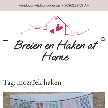
Naar
Vandaag: vrijdag, augustus 7 2026
2
:
39
:
00
AM
de
inhoud
springen
Breien en Haken at
Home
Tag:
mozaïek haken