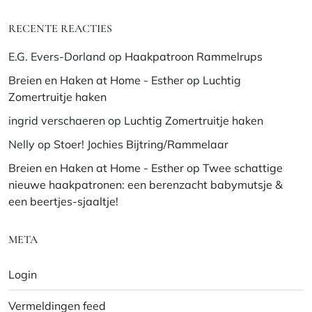
RECENTE REACTIES
E.G. Evers-Dorland
op
Haakpatroon Rammelrups
Breien en Haken at Home - Esther
op
Luchtig
Zomertruitje haken
ingrid verschaeren
op
Luchtig Zomertruitje haken
Nelly
op
Stoer! Jochies Bijtring/Rammelaar
Breien en Haken at Home - Esther
op
Twee schattige
nieuwe haakpatronen: een berenzacht babymutsje &
een beertjes-sjaaltje!
META
Login
Vermeldingen feed