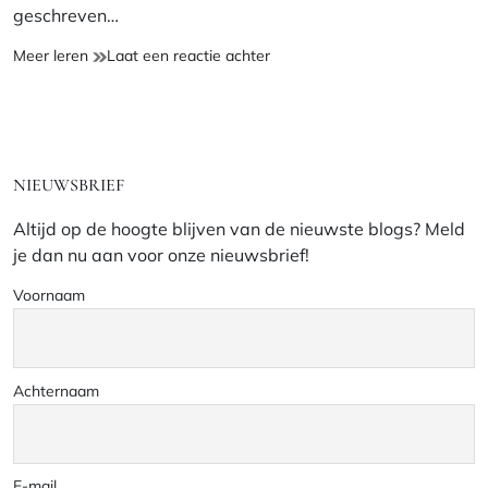
geschreven…
Mozaïek
op
Meer leren
Laat een reactie achter
Haken
Mozaïek
–
Haken
Dorine
–
Dorine
NIEUWSBRIEF
Altijd op de hoogte blijven van de nieuwste blogs? Meld
je dan nu aan voor onze nieuwsbrief!
Voornaam
Achternaam
E-mail