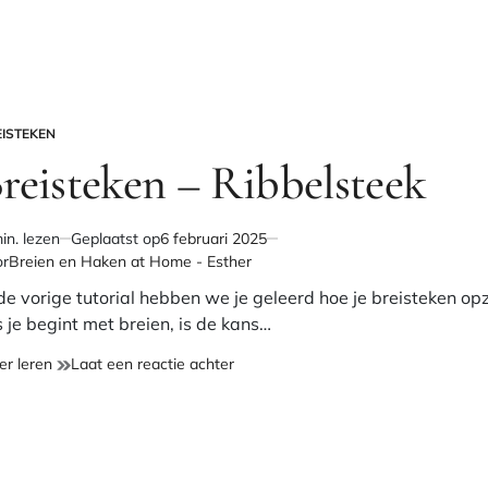
EISTEKEN
PLAATST
reisteken – Ribbelsteek
in. lezen
Geplaatst op
6 februari 2025
chatte
or
Breien en Haken at Home - Esther
stijd
 de vorige tutorial hebben we je geleerd hoe je breisteken opz
s je begint met breien, is de kans…
Breisteken
op
er leren
Laat een reactie achter
–
Breisteken
Ribbelsteek
–
Ribbelsteek