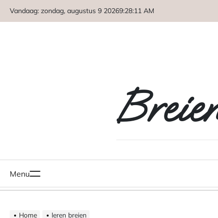
Naar
Vandaag: zondag, augustus 9 2026
9
:
28
:
12
AM
de
inhoud
springen
Breie
Menu
Home
leren breien