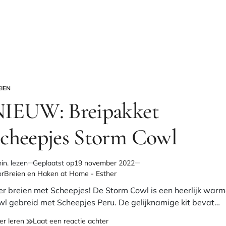
IEN
PLAATST
IEUW: Breipakket
cheepjes Storm Cowl
in. lezen
Geplaatst op
19 november 2022
chatte
or
Breien en Haken at Home - Esther
stijd
er breien met Scheepjes! De Storm Cowl is een heerlijk war
wl gebreid met Scheepjes Peru. De gelijknamige kit bevat…
NIEUW:
op
er leren
Laat een reactie achter