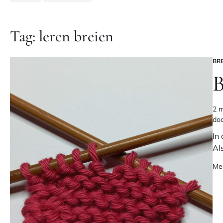
Tag:
leren breien
BR
GE
IN
B
2 m
Ges
do
lee
In
Al
Me