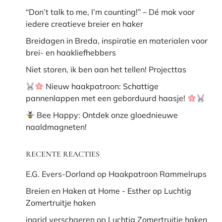
“Don’t talk to me, I’m counting!” – Dé mok voor
iedere creatieve breier en haker
Breidagen in Breda, inspiratie en materialen voor
brei- en haakliefhebbers
Niet storen, ik ben aan het tellen! Projecttas
Nieuw haakpatroon: Schattige
pannenlappen met een geborduurd haasje!
Bee Happy: Ontdek onze gloednieuwe
naaldmagneten!
RECENTE REACTIES
E.G. Evers-Dorland
op
Haakpatroon Rammelrups
Breien en Haken at Home - Esther
op
Luchtig
Zomertruitje haken
ingrid verschaeren
op
Luchtig Zomertruitje haken