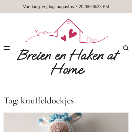
Naar
Vandaag: vrijdag, augustus 7 2026
6
:
06
:
23
PM
de
inhoud
springen
Breien en Haken at
Home
Tag:
knuffeldoekjes