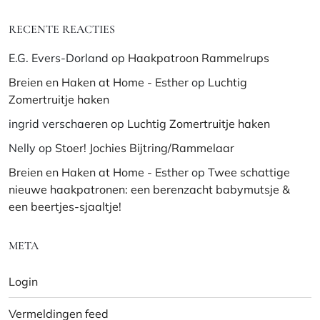
RECENTE REACTIES
E.G. Evers-Dorland
op
Haakpatroon Rammelrups
Breien en Haken at Home - Esther
op
Luchtig
Zomertruitje haken
ingrid verschaeren
op
Luchtig Zomertruitje haken
Nelly
op
Stoer! Jochies Bijtring/Rammelaar
Breien en Haken at Home - Esther
op
Twee schattige
nieuwe haakpatronen: een berenzacht babymutsje &
een beertjes-sjaaltje!
META
Login
Vermeldingen feed