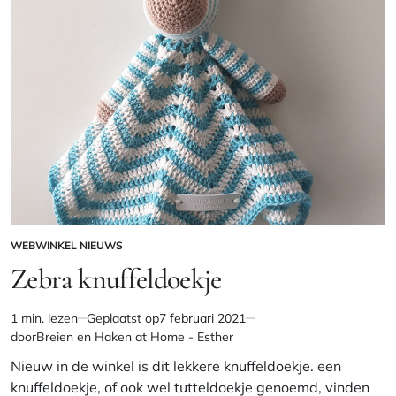
WEBWINKEL NIEUWS
GEPLAATST
IN
Zebra knuffeldoekje
1 min. lezen
Geplaatst op
7 februari 2021
Geschatte
door
Breien en Haken at Home - Esther
leestijd
Nieuw in de winkel is dit lekkere knuffeldoekje. een
knuffeldoekje, of ook wel tutteldoekje genoemd, vinden