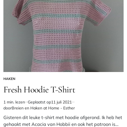
HAKEN
GEPLAATST
IN
Fresh Hoodie T-Shirt
1 min. lezen
Geplaatst op
11 juli 2021
Geschatte
door
Breien en Haken at Home - Esther
leestijd
Gisteren dit leuke t-shirt met hoodie afgerond. Ik heb het
gehaakt met Acacia van Hobbii en ook het patroon is…