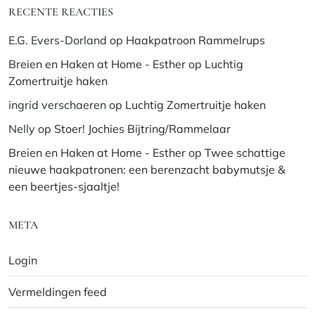
RECENTE REACTIES
E.G. Evers-Dorland
op
Haakpatroon Rammelrups
Breien en Haken at Home - Esther
op
Luchtig
Zomertruitje haken
ingrid verschaeren
op
Luchtig Zomertruitje haken
Nelly
op
Stoer! Jochies Bijtring/Rammelaar
Breien en Haken at Home - Esther
op
Twee schattige
nieuwe haakpatronen: een berenzacht babymutsje &
een beertjes-sjaaltje!
META
Login
Vermeldingen feed