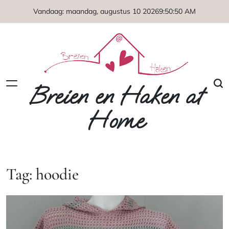
Naar
Vandaag: maandag, augustus 10 2026
9
:
50
:
51
AM
de
inhoud
springen
Breien en Haken at
Home
Tag:
hoodie