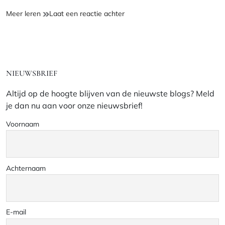
Haakpatroon
op
Meer leren
Laat een reactie achter
Green
Haakpatroon
Autumn
Green
Sjaal
Autumn
Sjaal
NIEUWSBRIEF
Altijd op de hoogte blijven van de nieuwste blogs? Meld
je dan nu aan voor onze nieuwsbrief!
Voornaam
Achternaam
E-mail