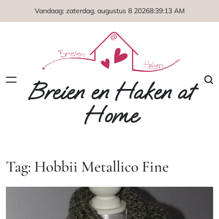
Naar
Vandaag: zaterdag, augustus 8 2026
8
:
39
:
14
AM
de
inhoud
springen
Breien en Haken at
Home
Tag:
Hobbii Metallico Fine