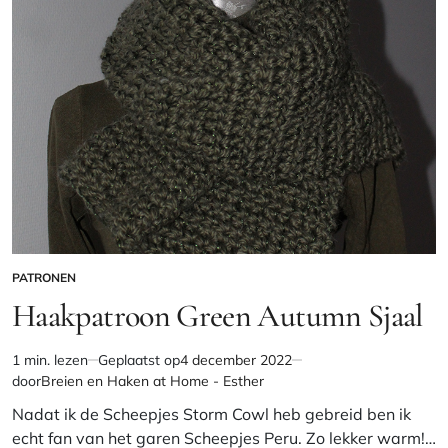
PATRONEN
GEPLAATST
IN
Haakpatroon Green Autumn Sjaal
1 min. lezen
Geplaatst op
4 december 2022
Geschatte
door
Breien en Haken at Home - Esther
leestijd
Nadat ik de Scheepjes Storm Cowl heb gebreid ben ik
echt fan van het garen Scheepjes Peru. Zo lekker warm!…