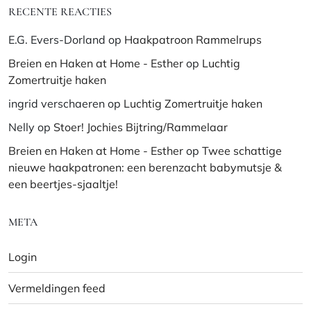
RECENTE REACTIES
E.G. Evers-Dorland
op
Haakpatroon Rammelrups
Breien en Haken at Home - Esther
op
Luchtig
Zomertruitje haken
ingrid verschaeren
op
Luchtig Zomertruitje haken
Nelly
op
Stoer! Jochies Bijtring/Rammelaar
Breien en Haken at Home - Esther
op
Twee schattige
nieuwe haakpatronen: een berenzacht babymutsje &
een beertjes-sjaaltje!
META
Login
Vermeldingen feed