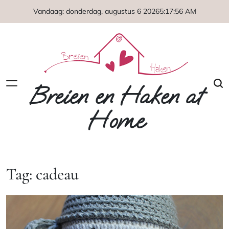
Naar
Vandaag: donderdag, augustus 6 2026
5
:
17
:
56
AM
de
inhoud
springen
Breien en Haken at
Home
Tag:
cadeau