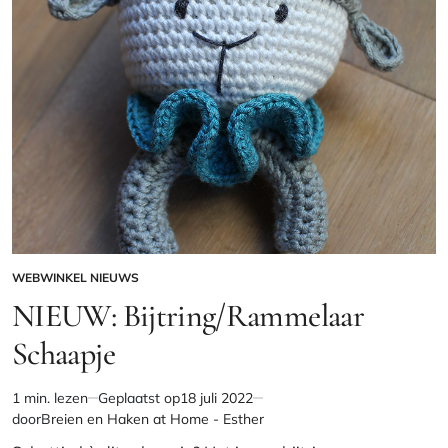
WEBWINKEL NIEUWS
GEPLAATST
IN
NIEUW: Bijtring/Rammelaar
Schaapje
1 min. lezen
Geplaatst op
18 juli 2022
Geschatte
door
Breien en Haken at Home - Esther
leestijd