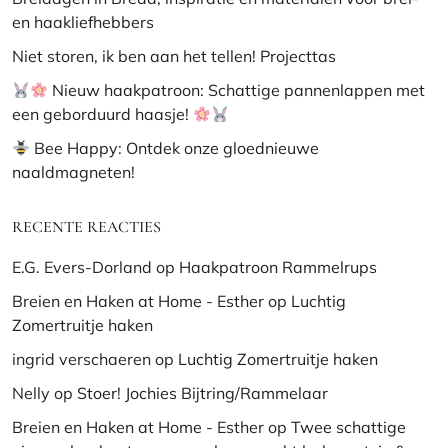
en haakliefhebbers
Niet storen, ik ben aan het tellen! Projecttas
Nieuw haakpatroon: Schattige pannenlappen met
een geborduurd haasje!
Bee Happy: Ontdek onze gloednieuwe
naaldmagneten!
RECENTE REACTIES
E.G. Evers-Dorland
op
Haakpatroon Rammelrups
Breien en Haken at Home - Esther
op
Luchtig
Zomertruitje haken
ingrid verschaeren
op
Luchtig Zomertruitje haken
Nelly
op
Stoer! Jochies Bijtring/Rammelaar
Breien en Haken at Home - Esther
op
Twee schattige