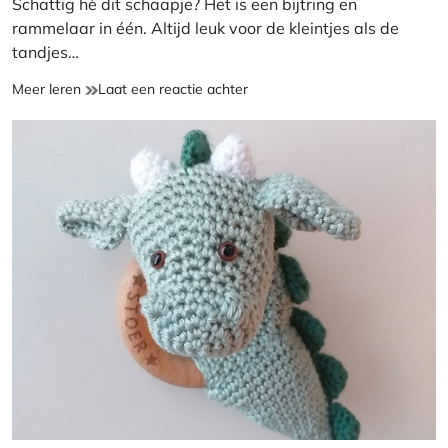
Schattig hè dit schaapje? Het is een bijtring en
rammelaar in één. Altijd leuk voor de kleintjes als de
tandjes…
NIEUW:
op
Meer leren
Laat een reactie achter
Bijtring/Rammelaar
NIEUW:
Schaapje
Bijtring/Rammelaar
Schaapje