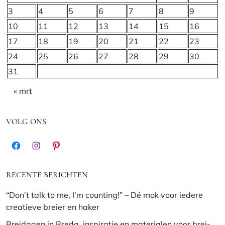
3
4
5
6
7
8
9
10
11
12
13
14
15
16
17
18
19
20
21
22
23
24
25
26
27
28
29
30
31
« mrt
VOLG ONS
Facebook
Instagram
Pinterest
RECENTE BERICHTEN
“Don’t talk to me, I’m counting!” – Dé mok voor iedere
creatieve breier en haker
Breidagen in Breda, inspiratie en materialen voor brei-